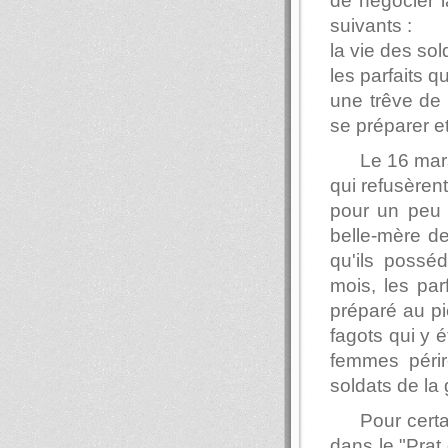
de négocier l
suivants :
la vie des so
les parfaits q
une trêve de 
se préparer e
Le 16 mars
qui refusèrent
pour un peu p
belle-mère de
qu'ils possé
mois, les pa
préparé au pi
fagots qui y 
femmes périr
soldats de la
Pour cert
dans le "Prat