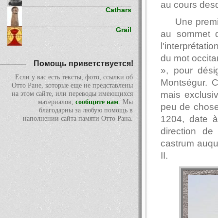
au cours desq
Cathars
Une premiè
Grail
au sommet d
l'interprétat
du mot occita
Помощь приветствуется!
», pour dés
Если у вас есть тексты, фото, ссылки об
Montségur. C
Отто Ране, которые еще не представлены
mais exclusi
на этом сайте, или переводы имеющихся
материалов,
сообщите нам
. Мы
peu de choses
благодарны за любую помощь в
1204, date à 
наполнении сайта памяти Отто Рана.
direction de
castrum auqu
II.