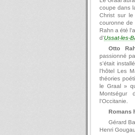
Le Graal aurai
coupe dans la
Christ sur l
couronne de
Rahn a été l'a
d'
Ussat-les-B
Otto Ra
passionné p
s'était instal
l'hôtel Les M
théories poét
le Graal » qu
Montségur d
l'Occitanie.
Romans h
Gérard Ba
Henri Gougaud