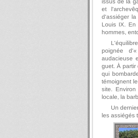
issus de la 
et l'archev
d'assiéger la
Louis IX. En
hommes, ento
L'équili
poignée d'«
audacieuse e
guet. À parti
qui bombarde
témoignent le
site. Environ
locale, la ba
Un dernier
les assiégés t