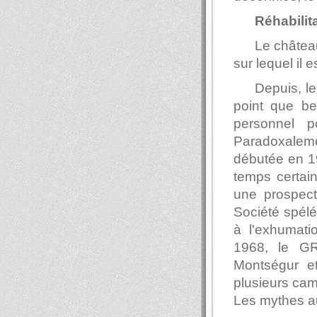
Réhabilit
Le châtea
sur lequel il 
Depuis, le
point que be
personnel 
Paradoxalem
débutée en 1
temps certain
une prospect
Société spélé
à l'exhumati
1968, le G
Montségur et
plusieurs camp
Les mythes au