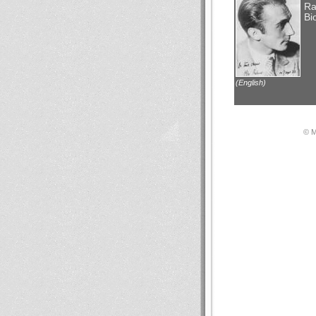
Ra
Bi
(English)
© М