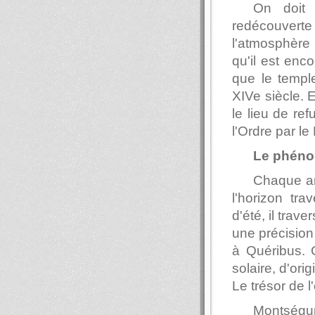
On doit 
redécouverte 
l'atmosphère 
qu'il est enco
que le temple
XIVe siècle. 
le lieu de re
l'Ordre par l
Le phéno
Chaque ann
l'horizon tr
d'été, il tra
une précision
à Quéribus. C
solaire, d'ori
Le trésor de l
Montségur 