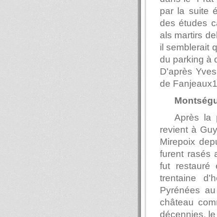
par la suite 
des études cat
als martirs d
il semblerait 
du parking à d
D'après Yves 
de Fanjeaux1
Montségur
Après la
revient à Guy
Mirepoix depu
furent rasés a
fut restauré
trentaine d
Pyrénées au 
château comm
décennies, le