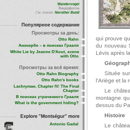
Wandervogel
Вандерфогель
См. также:
Nerother Bund
Популярное содержание
Просмотры за день:
qui prouve que
Otto Rahn
du nouveau S
Анэнэрбе – в поисках Грааля
White Lie by Jeanne D'Aout, scene
Lévis après l
with Otto
Géograph
Просмотры за всё время:
Située su
Otto Rahn Biography
l'Ariège et la
Otto Rahn's books
Lachrymae, Chapter IV: The Final
Le châtea
Chapter
В поисках утраченного Грааля
montagne qui 
What is the government hiding?
dessus du Pa
Histoire
Explore "Montségur" more
Antonio Gadal
Le châtea