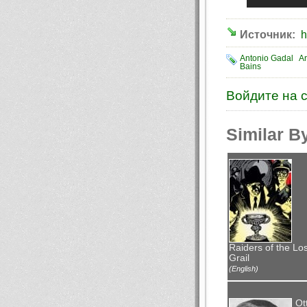
Источник:
h
Antonio Gadal
Ar
Bains
Войдите на 
Similar B
Raiders of the Los
Grail
(English)
Ot