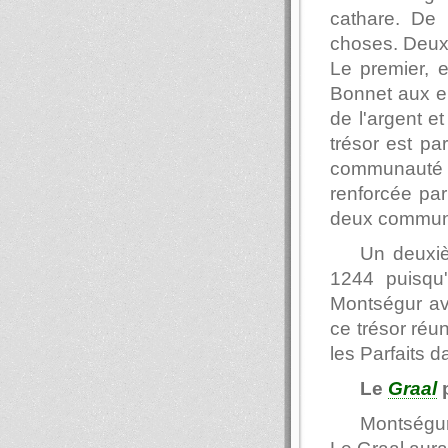
cathare. De
choses. Deux 
Le premier, e
Bonnet aux en
de l'argent e
trésor est pa
communauté c
renforcée par
deux commun
Un deuxiè
1244 puisqu'
Montségur av
ce trésor réu
les Parfaits d
Le
Graal
Montségur