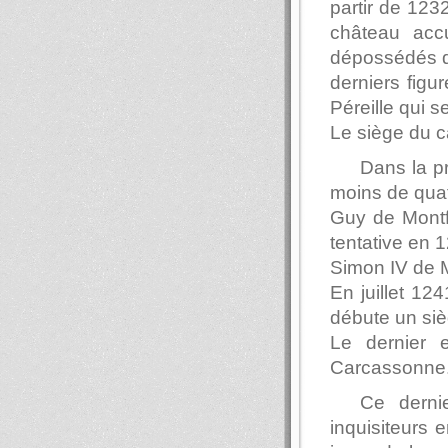
partir de 123
château accu
dépossédés de
derniers fig
Péreille qui s
Le siège du c
Dans la pr
moins de quat
Guy de Montfo
tentative en 
Simon IV de M
En juillet 12
débute un siè
Le dernier 
Carcassonne
Ce derni
inquisiteurs