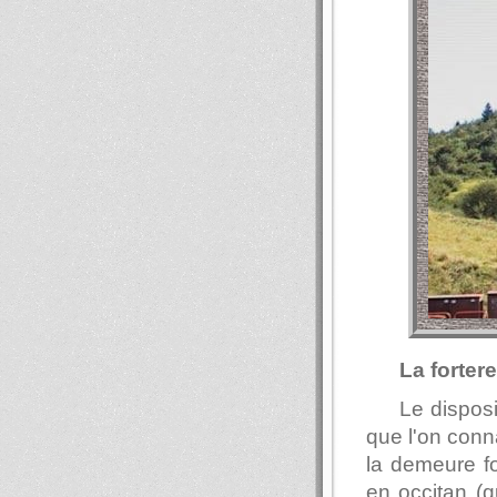
La forter
Le disposi
que l'on conn
la demeure fo
en occitan (q