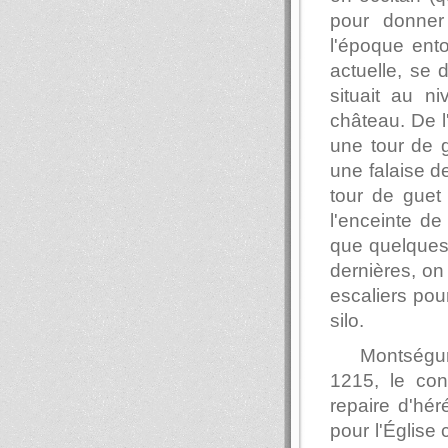
pour donner 
l'époque ento
actuelle, se 
situait au n
château. De l
une tour de g
une falaise d
tour de guet 
l'enceinte de 
que quelques 
dernières, on
escaliers pou
silo.
Montségu
1215, le con
repaire d'hé
pour l'Église 