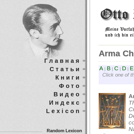
Arma Chr
Главная
A
B
C
D
E
Статьи
|
|
|
|
Click one of t
Книги
Фото
Видео
A
Индекс
Th
Cr
Lexicon
De
c
Na
Random Lexicon