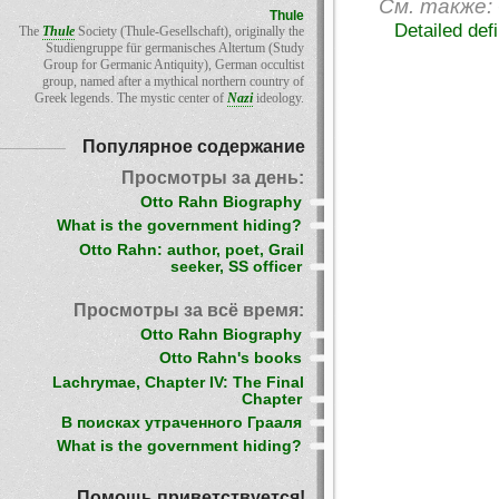
См. также:
Thule
Detailed defi
The
Thule
Society (Thule-Gesellschaft), originally the
Studiengruppe für germanisches Altertum (Study
Group for Germanic Antiquity), German occultist
group, named after a mythical northern country of
Greek legends. The mystic center of
Nazi
ideology.
Популярное содержание
Просмотры за день:
Otto Rahn Biography
What is the government hiding?
Otto Rahn: author, poet, Grail
seeker, SS officer
Просмотры за всё время:
Otto Rahn Biography
Otto Rahn's books
Lachrymae, Chapter IV: The Final
Chapter
В поисках утраченного Грааля
What is the government hiding?
Помощь приветствуется!