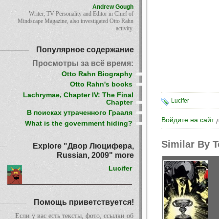
Andrew Gough
Writer, TV Personality and Editor in Chief of
Mindscape Magazine, also investigated Otto Rahn
activity.
Популярное содержание
Просмотры за всё время:
Otto Rahn Biography
Otto Rahn's books
Lachrymae, Chapter IV: The Final
Lucifer
Chapter
В поисках утраченного Грааля
Войдите на сайт
д
What is the government hiding?
Similar By 
Explore "Двор Люцифера,
Russian, 2009" more
Lucifer
Помощь приветствуется!
Если у вас есть тексты, фото, ссылки об