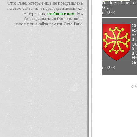
Raiders of the Los
Отто Ране, которые еще не представлены
Grail
на этом сайте, или переводы имеющихся
(English)
материалов,
сообщите нам
. Мы
благодарны за любую помощь в
наполнении сайта памяти Отто Рана.
Ot
Ra
an
th
Qu
for
th
Ho
Gr
(English)
© М