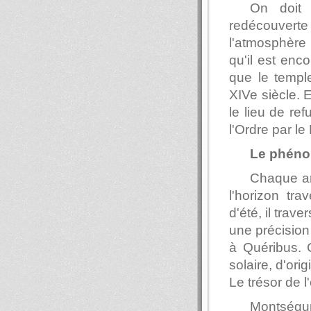
On doit 
redécouverte 
l'atmosphère 
qu'il est enco
que le temple
XIVe siècle. 
le lieu de re
l'Ordre par l
Le phéno
Chaque ann
l'horizon tr
d'été, il tra
une précision
à Quéribus. C
solaire, d'ori
Le trésor de l
Montségur 