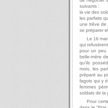
de négocier l
suivants :
la vie des so
les parfaits q
une trêve de 
se préparer e
Le 16 mars
qui refusèrent
pour un peu p
belle-mère de
qu'ils possé
mois, les pa
préparé au pi
fagots qui y 
femmes périr
soldats de la
Pour cert
dans le "Prat