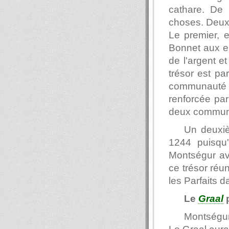
cathare. De
choses. Deux 
Le premier, e
Bonnet aux en
de l'argent e
trésor est pa
communauté c
renforcée par
deux commun
Un deuxiè
1244 puisqu'
Montségur av
ce trésor réu
les Parfaits d
Le
Graal
Montségur