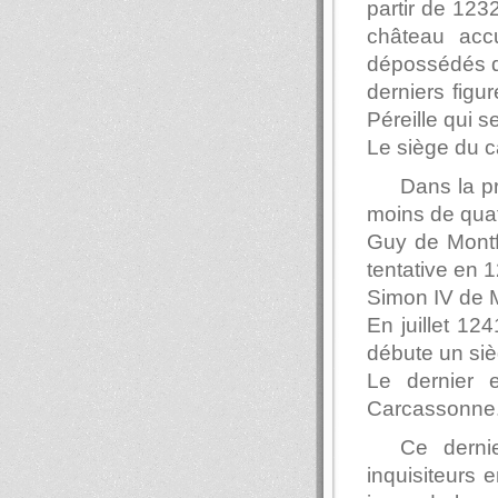
partir de 123
château accu
dépossédés de
derniers fig
Péreille qui s
Le siège du c
Dans la pr
moins de quat
Guy de Montfo
tentative en 
Simon IV de M
En juillet 12
débute un siè
Le dernier 
Carcassonne
Ce derni
inquisiteurs