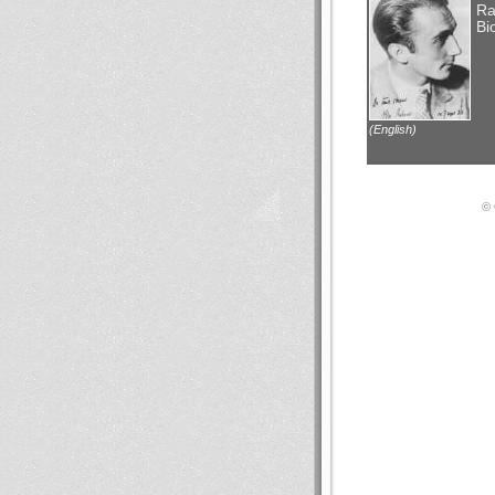
Ra
Bi
(English)
© 