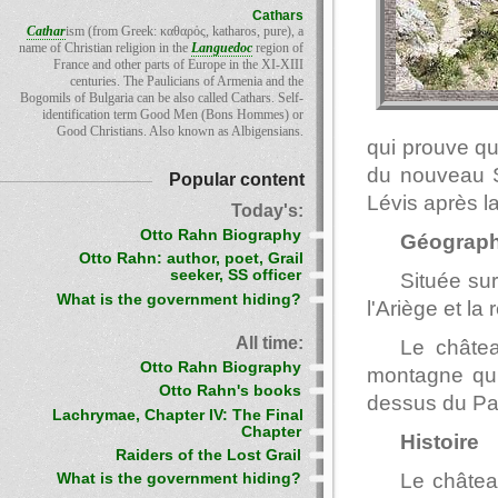
Cathars
Cathar
ism (from Greek: καθαρὀς, katharos, pure), a
name of Christian religion in the
Languedoc
region of
France and other parts of Europe in the XI-XIII
centuries. The Paulicians of Armenia and the
Bogomils of Bulgaria can be also called Cathars. Self-
identification term Good Men (Bons Hommes) or
Good Christians. Also known as Albigensians.
qui prouve que
du nouveau S
Popular content
Lévis après l
Today's:
Otto Rahn Biography
Géograph
Otto Rahn: author, poet, Grail
seeker, SS officer
Située su
What is the government hiding?
l'Ariège et la
All time:
Le châtea
Otto Rahn Biography
montagne qui 
Otto Rahn's books
dessus du Pa
Lachrymae, Chapter IV: The Final
Chapter
Histoire
Raiders of the Lost Grail
Le châtea
What is the government hiding?