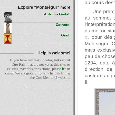
au cours desq
Explore "Montségur" more
Une premiè
Antonio Gadal
au sommet d
l'interprétat
Cathars
du mot occita
Grail
», pour dés
Montségur. C
mais exclusi
Help is welcome!
peu de choses
If you have any texts, photos, links about
1204, date à 
Otto Rahn that are not yet at this site, or
direction de
existing materials translations, please
let us
know
. We are grateful for any help in filling
castrum auqu
the Otto Memorial website.
II.