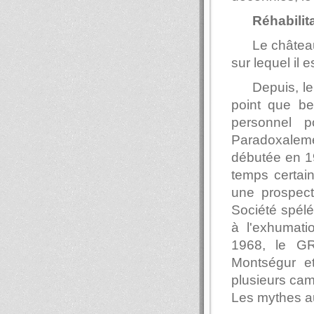
Réhabilit
Le châtea
sur lequel il 
Depuis, le
point que be
personnel 
Paradoxalem
débutée en 1
temps certain
une prospect
Société spélé
à l'exhumati
1968, le G
Montségur et
plusieurs camp
Les mythes au