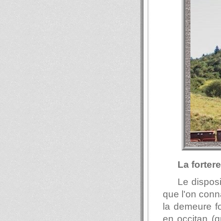
La forter
Le disposi
que l'on conn
la demeure fo
en occitan (q