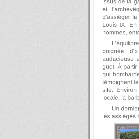
issus de la 
et l'archev
d'assiéger la
Louis IX. En
hommes, ento
L'équili
poignée d'«
audacieuse e
guet. À parti
qui bombarde
témoignent le
site. Environ
locale, la ba
Un dernier
les assiégés t