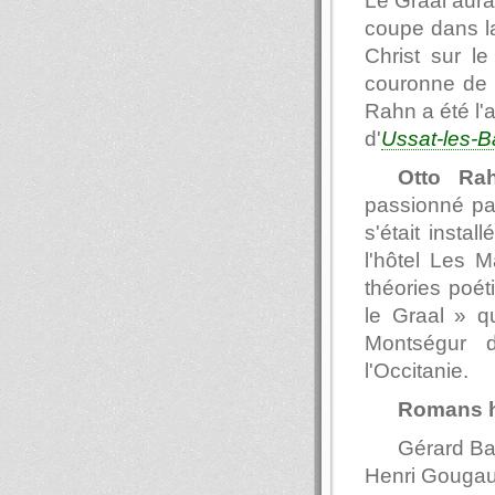
Le Graal aurai
coupe dans la
Christ sur l
couronne de
Rahn a été l'a
d'
Ussat-les-B
Otto Ra
passionné p
s'était instal
l'hôtel Les M
théories poét
le Graal » qu
Montségur d
l'Occitanie.
Romans h
Gérard Ba
Henri Gougaud