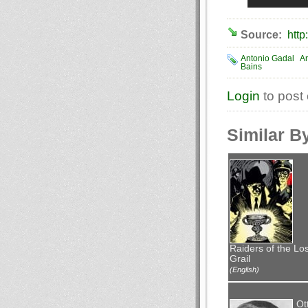
Source:
http
Antonio Gadal
Ar
Bains
Login
to post
Similar B
Raiders of the Los
Grail
(English)
Ot