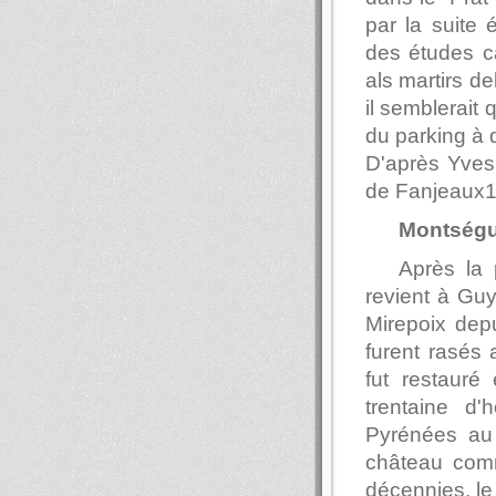
par la suite 
des études cat
als martirs d
il semblerait 
du parking à d
D'après Yves 
de Fanjeaux1
Montségur
Après la
revient à Guy
Mirepoix depu
furent rasés a
fut restauré
trentaine d
Pyrénées au 
château comm
décennies, le