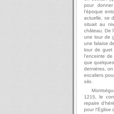
pour donner 
l'époque ento
actuelle, se 
situait au n
château. De l
une tour de g
une falaise d
tour de guet 
l'enceinte de 
que quelques 
dernières, on
escaliers pou
silo.
Montségu
1215, le con
repaire d'hé
pour l'Église 