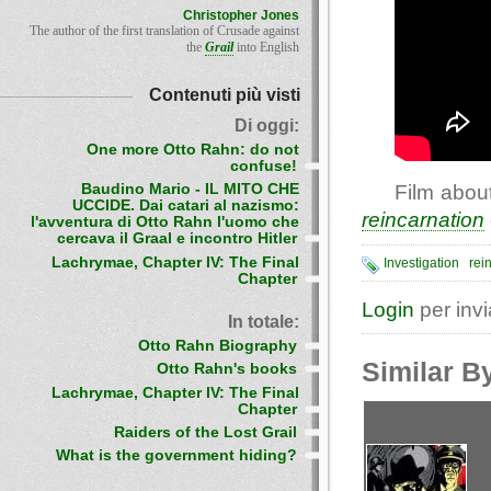
Christopher Jones
The author of the first translation of Crusade against
the
Grail
into English
Contenuti più visti
Di oggi:
One more Otto Rahn: do not
confuse!
Film abou
Baudino Mario - IL MITO CHE
UCCIDE. Dai catari al nazismo:
reincarnation
l'avventura di Otto Rahn l'uomo che
cercava il Graal e incontro Hitler
Lachrymae, Chapter IV: The Final
Investigation
rei
Chapter
Login
per inv
In totale:
Otto Rahn Biography
Similar B
Otto Rahn's books
Lachrymae, Chapter IV: The Final
Chapter
Raiders of the Lost Grail
What is the government hiding?