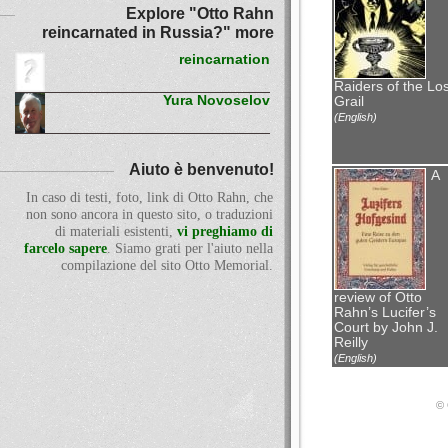
Explore "Otto Rahn
reincarnated in Russia?" more
reincarnation
Raiders of the Los
Yura Novoselov
Grail
(English)
Aiuto è benvenuto!
A
In caso di testi, foto, link di Otto Rahn, che
non sono ancora in questo sito, o traduzioni
di materiali esistenti,
vi preghiamo di
farcelo sapere
. Siamo grati per l'aiuto nella
compilazione del sito Otto Memorial.
review of Otto
Rahn’s Lucifer’s
Court by John J.
Reilly
(English)
© 