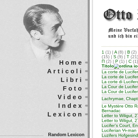
1
(1)
|
A
(8)
|
B
(2)
(15)
|
S
(9)
|
T
(21
Home
П
(2)
|
Р
(1)
|
С
(1
Titolo
Articoli
La corte de Lucife
La corte de Lucife
Libri
La corte di Lucifero
La Cour de Lucifer
Foto
La Cour de Lucife
Video
Lachrymae, Chapte
Index
Le Mystère Otto R
Bernadac
Lexicon
Letter to Wiligut, 
Letter to Wiligut, 
Lucifer's Court, En
Luciferian ϟϟ-man
Random Lexicon
Luzifers Hofgesin