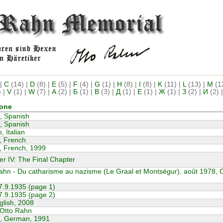
|
C
(14)
|
D
(8)
|
E
(5)
|
F
(4)
|
G
(1)
|
H
(8)
|
I
(8)
|
K
(11)
|
L
(13)
|
M
(1
)
|
V
(1)
|
W
(7)
|
А
(2)
|
Б
(1)
|
В
(3)
|
Д
(1)
|
Е
(1)
|
Ж
(1)
|
З
(2)
|
И
(2)
)
r, Spanish
r, Spanish
, Italian
, French
r, French, 1999
r IV: The Final Chapter
ahn - Du catharisme au nazisme (Le Graal et Montségur), août 1978, C
27.9.1935 (page 1)
27.9.1935 (page 2)
glish, 2008
 Otto Rahn
d, German, 1991