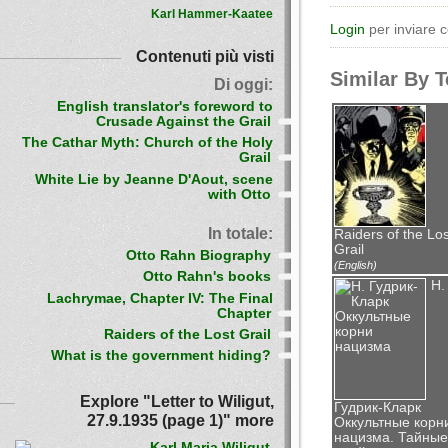
Karl Hammer-Kaatee
Login
per inviare 
Contenuti più visti
Similar By 
Di oggi:
English translator's foreword to
Crusade Against the Grail
The Cathar Myth: Church of the Holy
Grail
White Lie by Jeanne D'Aout, scene
with Otto
In totale:
Raiders of the Los
Grail
Otto Rahn Biography
(English)
Otto Rahn's books
Н.
Lachrymae, Chapter IV: The Final
Chapter
Raiders of the Lost Grail
What is the government hiding?
Explore "Letter to Wiligut,
Гудрик-Кларк
27.9.1935 (page 1)" more
Оккультные корн
нацизма. Тайные
Karl Maria Wiligut