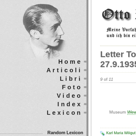
Letter To
Home
27.9.193
Articoli
Libri
9
of
11
Foto
Video
Index
Lexicon
Museum
Wew
Random Lexicon
Karl Maria Wiligut