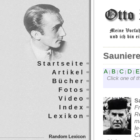
Saunier
Startseite
A
B
C
D
E
Artikel
|
|
|
|
Click one of t
Bücher
Fotos
Video
S
Index
Fr
Re
Lexikon
m
le
C
Random Lexicon