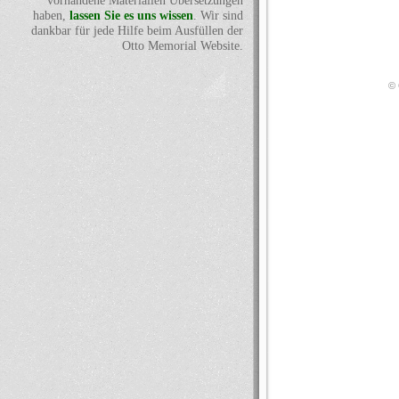
vorhandene Materialien Übersetzungen
haben,
lassen Sie es uns wissen
. Wir sind
dankbar für jede Hilfe beim Ausfüllen der
Otto Memorial Website.
© 