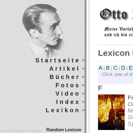
Lexicon 
Startseite
A
B
C
D
E
Artikel
|
|
|
|
Click one of t
Bücher
Fotos
F
Video
F
Index
O
Lexikon
hi
S
S
Random Lexicon