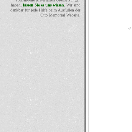
vorhandene Materialien Übersetzungen
haben,
lassen Sie es uns wissen
. Wir sind
dankbar für jede Hilfe beim Ausfüllen der
Otto Memorial Website.
© 