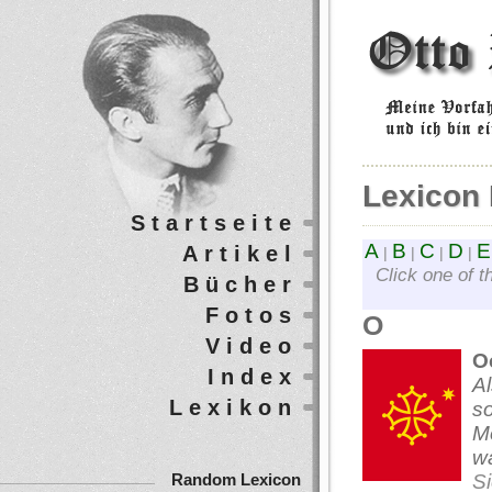
Lexicon 
Startseite
A
B
C
D
E
Artikel
|
|
|
|
Click one of t
Bücher
Fotos
O
Video
O
Index
Al
Lexikon
so
Mo
wa
S
Random Lexicon