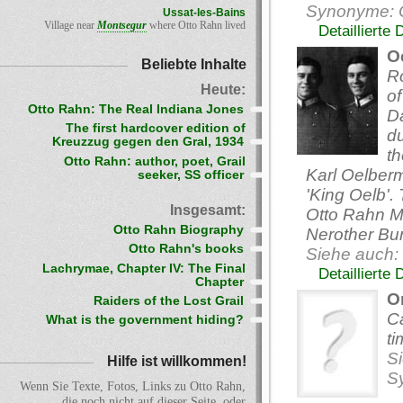
Synonyme:
Ussat-les-Bains
Village near
Montsegur
where Otto Rahn lived
Detaillierte 
O
Beliebte Inhalte
R
Heute:
of
Otto Rahn: The Real Indiana Jones
D
The first hardcover edition of
du
Kreuzzug gegen den Gral, 1934
th
Otto Rahn: author, poet, Grail
Karl Oelber
seeker, SS officer
'King Oelb'. 
Insgesamt:
Otto Rahn Mo
Otto Rahn Biography
Nerother Bun
Otto Rahn's books
Siehe auch:
Lachrymae, Chapter IV: The Final
Detaillierte
Chapter
O
Raiders of the Lost Grail
C
What is the government hiding?
ti
S
Hilfe ist willkommen!
S
Wenn Sie Texte, Fotos, Links zu Otto Rahn,
die noch nicht auf dieser Seite, oder