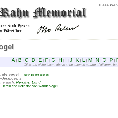
Diese Web
ogel
A
B
C
D
E
F
G
H
I
J
K
L
M
N
O
P
|
|
|
|
|
|
|
|
|
|
|
|
|
|
|
|
Click one of the letters above to be taken to a page of all terms begi
ndervogel
Nach Begriff suchen
ндерфогель
ehe auch:
Nerother Bund
Detaillierte Definition von Wandervogel