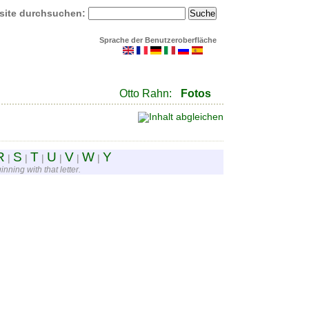
site durchsuchen:
Sprache der Benutzeroberfläche
Otto Rahn:
Fotos
R
S
T
U
V
W
Y
|
|
|
|
|
|
nning with that letter.