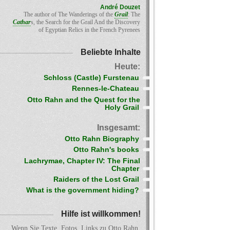
André Douzet
The author of The Wanderings of the
Grail
: The
Cathar
s, the Search for the Grail And the Discovery
of Egyptian Relics in the French Pyrenees
Beliebte Inhalte
Heute:
Schloss (Castle) Furstenau
Rennes-le-Chateau
Otto Rahn and the Quest for the
Holy Grail
Insgesamt:
Otto Rahn Biography
Otto Rahn's books
Lachrymae, Chapter IV: The Final
Chapter
Raiders of the Lost Grail
What is the government hiding?
Hilfe ist willkommen!
Wenn Sie Texte, Fotos, Links zu Otto Rahn,