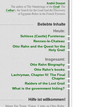
André Douzet
The author of The Wanderings of the
Grail
: The
Cathar
s, the Search for the Grail And the Discovery
of Egyptian Relics in the French Pyrenees
Beliebte Inhalte
Heute:
Schloss (Castle) Furstenau
Rennes-le-Chateau
Otto Rahn and the Quest for the
Holy Grail
Insgesamt:
Otto Rahn Biography
Otto Rahn's books
Lachrymae, Chapter IV: The Final
Chapter
Raiders of the Lost Grail
What is the government hiding?
Hilfe ist willkommen!
Wenn Sie Texte, Fotos, Links zu Otto Rahn,