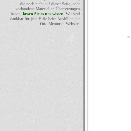
die noch nicht auf dieser Seite, oder
vorhandene Materialien Übersetzungen
haben,
lassen Sie es uns wissen
. Wir sind
dankbar für jede Hilfe beim Ausfüllen der
Otto Memorial Website.
© 