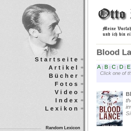
Blood L
Startseite
A
B
C
D
E
Artikel
|
|
|
|
Click one of t
Bücher
Fotos
Video
B
Index
th
in
Lexikon
S
Random Lexicon