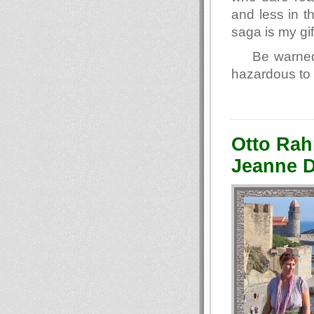
and less in t
saga is my gif
Be warned
hazardous to 
Otto Rah
Jeanne D