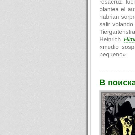
rosacruz, luc
plantea el au
habrian sorp
salir voland
Tiergartenst
Heinrich
Him
«medio sosp
pequeno».
В поиск