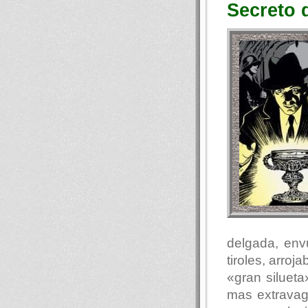
Secreto 
delgada, env
tiroles, arro
«gran siluet
mas extravag