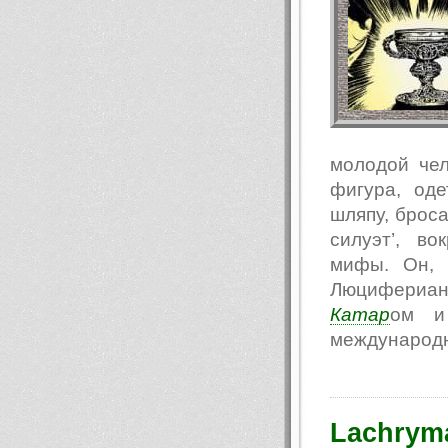
молодой чел
фигура, од
шляпу, броса
силуэт’, в
мифы. Он, 
Люцифериан
Катар
ом и 
международн
Lachryma