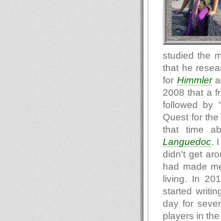
studied the 
that he resea
for
Himmler
as
2008 that a f
followed by 
Quest for the 
that time a
Languedoc
. 
didn't get aro
had made me
living. In 20
started writi
day for seve
players in the