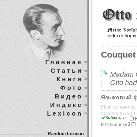
Couquet
Главная
Статьи
Madam Co
Книги
Otto had
Фото
Видео
Языковый 
Индекс
Filter content b
Lexicon
documents, som
Выбрать все
Итальянский
Random Lexicon