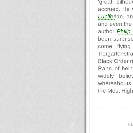
‘great silho
accrued. He 
Lucifer
ian, a
and even the 
author
Philip
been surpris
come flying
Tiergartenst
Black Order r
Rahn of being
widely beli
whereabouts o
the Most Hig
© М