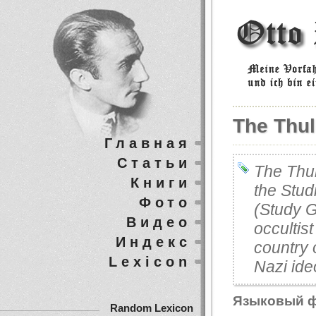
The Thul
Главная
Статьи
The Thul
Книги
the Stud
Фото
(Study G
Видео
occultis
Индекс
country 
Lexicon
Nazi ide
Языковый 
Random Lexicon