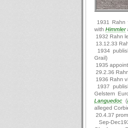
1931 Rahn vi
with
Himmler
1932 Rahn l
13.12.33 Rah
1934 publi
Grail)
1935 appointe
29.2.36 Rahn
1936 Rahn vi
1937 publis
Gelstern Eur
Languedoc
(
alleged Corbie
20.4.37 promo
Sep-Dec1937 