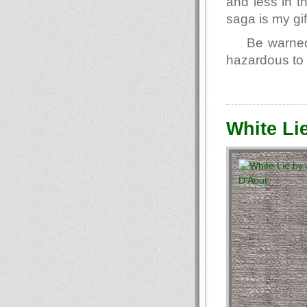
and less in t
saga is my gif
Be warned
hazardous to 
White Li