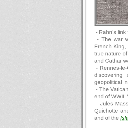
- Rahn’s link
- The war w
French King, a
true nature o
and Cathar wa
- Rennes-le-
discovering 
geopolitical i
- The Vatican
end of WWII. 
- Jules Masse
Quichotte an
and of the
Isl