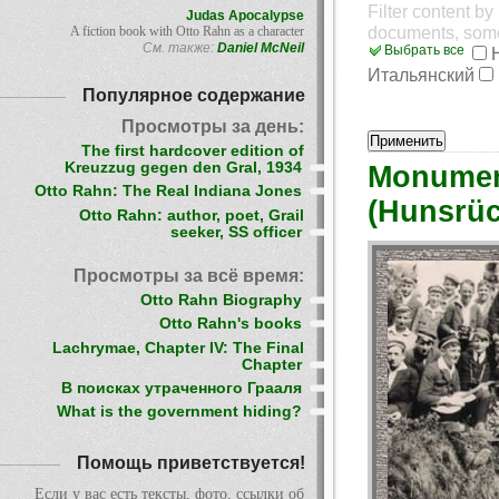
Filter content b
Judas Apocalypse
documents, som
A fiction book with Otto Rahn as a character
См. также:
Daniel McNeil
Выбрать все
Итальянский
Популярное содержание
Просмотры за день:
The first hardcover edition of
Kreuzzug gegen den Gral, 1934
Monument
Otto Rahn: The Real Indiana Jones
(Hunsrüc
Otto Rahn: author, poet, Grail
seeker, SS officer
Просмотры за всё время:
Otto Rahn Biography
Otto Rahn's books
Lachrymae, Chapter IV: The Final
Chapter
В поисках утраченного Грааля
What is the government hiding?
Помощь приветствуется!
Если у вас есть тексты, фото, ссылки об