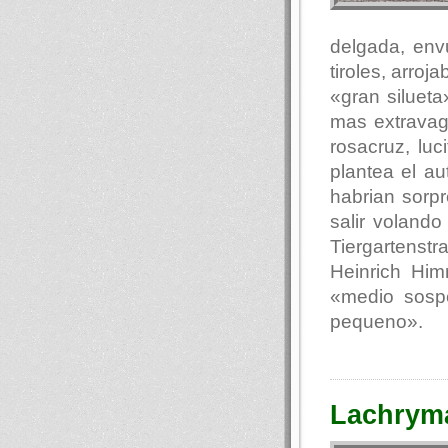
delgada, env
tiroles, arro
«gran siluet
mas extravag
rosacruz, luc
plantea el au
habrian sorp
salir voland
Tiergartenst
Heinrich Hi
«medio sosp
pequeno».
Lachryma