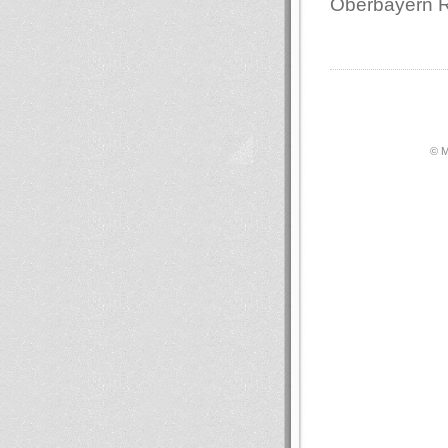
Oberbayern 
© М