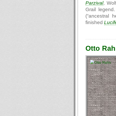
Parzival
, Wo
Grail legen
(“ancestral 
finished
Lucif
Otto Rah