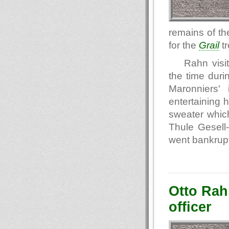
remains of th
for the
Grail
tr
Rahn visi
the time duri
Maronniers'
entertaining 
sweater which
Thule Gesell
went bankrupt
Otto Rahn
officer