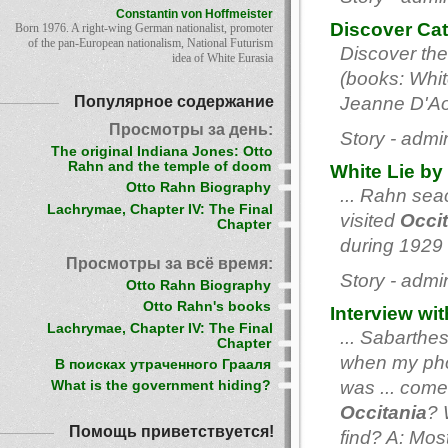
Constantin von Hoffmeister
Discover Cat
Born 1976. A right-wing German nationalist, promoter
of the pan-European nationalism, National Futurism
Discover the
idea of White Eurasia
(books: White
Популярное содержание
Jeanne D'A
Просмотры за день:
Story - adm
The original Indiana Jones: Otto
Rahn and the temple of doom
White Lie by
Otto Rahn Biography
... Rahn sea
Lachrymae, Chapter IV: The Final
visited
Occi
Chapter
during 1929 -
Просмотры за всё время:
Story - adm
Otto Rahn Biography
Otto Rahn's books
Interview wi
Lachrymae, Chapter IV: The Final
... Sabarthes
Chapter
when my pho
В поисках утраченного Грааля
was ... come 
What is the government hiding?
Occitania
? 
Помощь приветствуется!
find? A: Most 