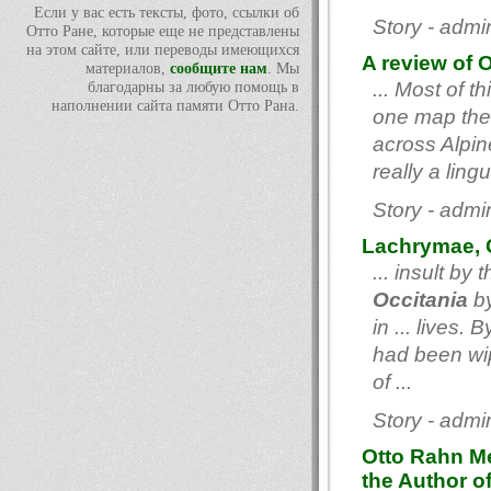
Если у вас есть тексты, фото, ссылки об
Story - adm
Отто Ране, которые еще не представлены
на этом сайте, или переводы имеющихся
A review of O
материалов,
сообщите нам
. Мы
... Most of t
благодарны за любую помощь в
наполнении сайта памяти Отто Рана.
one map the 
across Alpi
really a ling
Story - adm
Lachrymae, C
... insult b
Occitania
by
in ... lives.
had been wi
of ...
Story - adm
Otto Rahn Me
the Author o