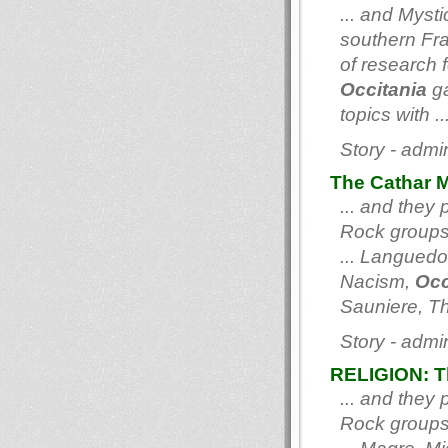
... and Myst
southern Fra
of research 
Occitania
ga
topics with ..
Story - adm
The Cathar M
... and they 
Rock groups
... Langued
Nacism,
Occ
Sauniere, Th
Story - adm
RELIGION: T
... and they 
Rock groups