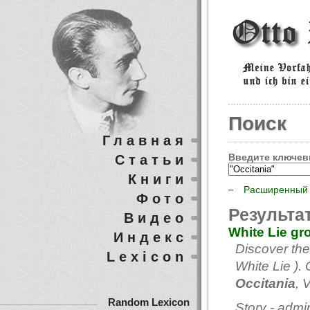
Поиск
Главная
Введите ключев
Статьи
Книги
Расширенный 
Фото
Результа
Видео
White Lie gr
Индекс
Discover the
Lexicon
White Lie ).
Occitania
, 
Random Lexicon
Story - adm