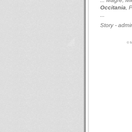
... Magre, M
Occitania
, 
...
Story - adm
© М