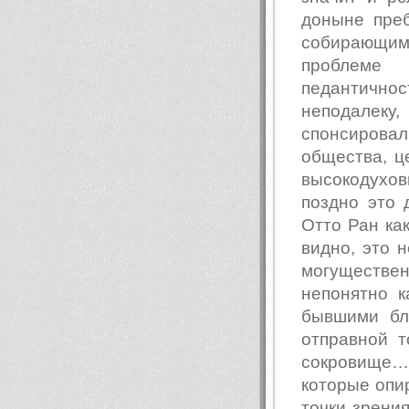
доныне преб
собирающим
проблеме
педантично
неподалеку,
спонсирова
общества, ц
высокодухов
поздно это 
Отто Ран ка
видно, это н
могуществ
непонятно к
бывшими бл
отправной 
сокровище…
которые опир
точки зрени