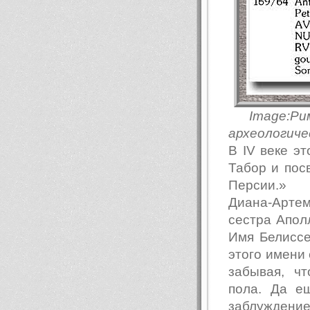
Image:Р
археологиче
В IV веке э
Табор и пос
Персии.»
Диана-Арте
сестра Аполл
Имя Белиссе
этого имени 
забывая, ч
пола. Да е
заблуждение