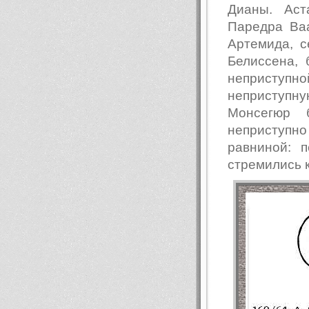
Дианы. Аст
Паредра Ваа
Артемида, с
Белиссена, 
неприступн
неприступн
Монсегюр 
неприступн
равниной: 
стремились 