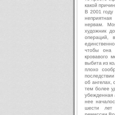
какой причин
В 2001 году
неприятная
нервам. Мо
художник до
операций, 
единственно
чтобы она 
кровавого м
выбита из ко
плохо сооб
последствии
об ангелах, 
тем более у
убежденная а
нее началос
шести лет
ремиссии.В