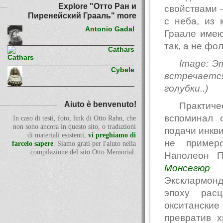
Explore "Отто Ран и
свойствами 
Пиренейский Грааль" more
с неба, из
Antonio Gadal
Граале имею
так, а не фо
Cathars
Image: Э
Cybele
встречается
голубки..)
Aiuto è benvenuto!
Практич
вспоминал 
In caso di testi, foto, link di Otto Rahn, che
non sono ancora in questo sito, o traduzioni
подачи инкви
di materiali esistenti,
vi preghiamo di
не пример
farcelo sapere
. Siamo grati per l'aiuto nella
compilazione del sito Otto Memorial.
Наполеон П
Монсегюр
б
Эксклармон
эпоху расц
окситански
превратив 