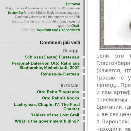
Parsival
Major medieval German romance by the Wolfram von
Eschenbach
, in the Middle High German language.
Commonly dated to the first quarter of the 13th
century. The basis on which Otto Rahn began his
quest for
Grail
.
See also:
Wolfram von Eschenbach
Contenuti più visti
Di oggi:
если это 
Schloss (Castle) Furstenau
Гластонбер
Personal-Datei von Otto Rahn aus
Stadtarchiv, Michelstadt. 2007
(Кажется, чт
Rennes-le-Chateau
Граале, с 
легенд... Пр
In totale:
и сам артеф
Otto Rahn Biography
Otto Rahn's books
приемлемы 
Lachrymae, Chapter IV: The Final
Британии, г
Chapter
и ее священ
Raiders of the Lost Grail
в Пиренеях, 
What is the government hiding?
находили м