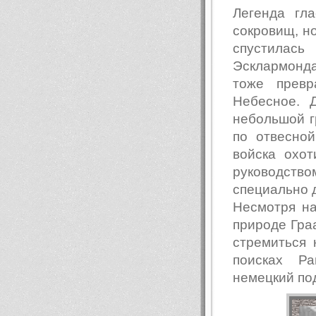
Легенда гл
сокровищ, но
спустилась
Эсклармонда
тоже превр
Небесное. 
небольшой г
по отвесно
войска охот
руководство
специально д
Несмотря на
природе Граа
стремиться 
поисках Ра
немецкий под