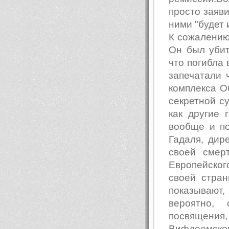
просто заяви
ними "будет 
К сожалению
Он был убит
что погибла 
запечатали 
комплекса О
секретной су
как другие 
вообще и по
Гадаля, дир
своей смер
Европейског
своей стран
показывают,
вероятно,
посвящени
Вифлеемск