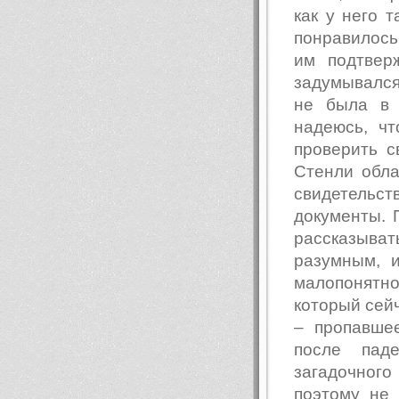
как у него 
понравилось
им подтвер
задумывался 
не была в
надеюсь, чт
проверить с
Стенли обла
свидетельс
документы. 
рассказыват
разумным, 
малопонятно
который сей
– пропавше
после пад
загадочног
поэтому не 