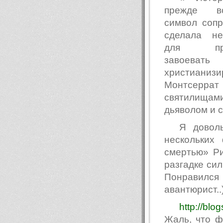
прежде в
символ сопр
сделала не
для прав
завое
христианиз
Монтсерра
святилищам
дьяволом и 
Я довол
нескольких
смертью» Ри
разгадке сил
Понравился
авантюрист..
http://bl
Жаль, что ф