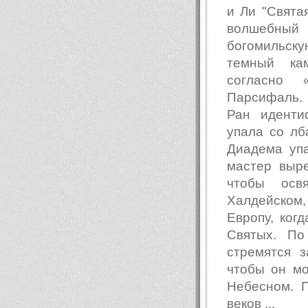
и Ли "Свята
волшебный 
богомильску
темный ка
согласно 
Парсифаль.
Ран иденти
упала со лб
Диадема упа
мастер выр
чтобы осв
Халдейском,
Европу, ког
Святых. По
стремятся з
чтобы он мо
Небесном. П
веков ...