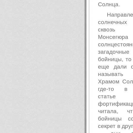
Солнца.
Направл
солнечны
сквозь
Монсегюр
солнцестоя
загадочны
бойницы, то
еще дали о
называт
Храмом Сол
где-то в 
стать
фортифи
читала, ч
бойницы с
секрет в дру