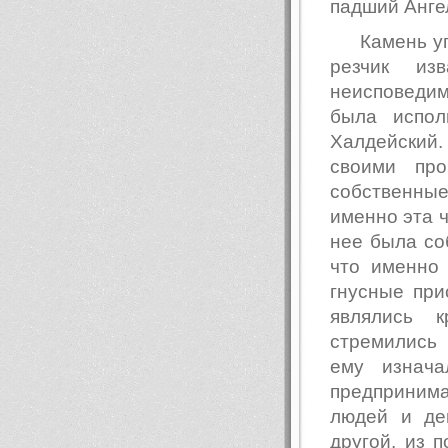
падший Анге
Камень у
резчик из
неисповеди
была испол
Халдейский.
своими про
собственные 
именно эта ч
нее была со
что именно 
гнусные пр
являлись 
стремились 
ему изнача
предпринима
людей и де
другой, из 