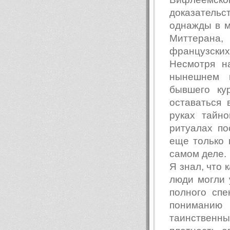
доказатель
однажды в м
Миттерана
французских
Несмотря н
нынешнем м
бывшего ку
оставаться 
руках тайно
ритуалах по
еще только 
самом деле.
Я знал, что 
люди могли 
полного спе
понимани
таинственн