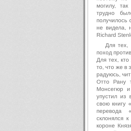
могилу, та
трудно был
получилось 
не видела,
Richard Stenl
Для тех,
поход против
Для тех, кто
то, что же в
радуюсь, чи
Отто Рану 
Монсегюр и
упустил из 
свою книгу 
перевода 
склонялся к
короне Княз