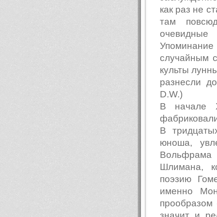
как раз не с
там повсюд
очевидные
Упоминани
случайным с
культы лунны
разнесли д
D.W.)
В начале X
фабриковали
В тридцаты
юноша, увл
Вольфрама
Шлимана, к
поэзию Гом
именно Мон
прообразом 
значит и ре