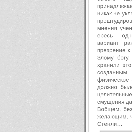
принадлежав
никак не укл
проштудиров
мнения учен
ересь – одн
вариант ра
презрение к
Злому богу.
хранили это
созданным 
физическое 
должно был
целительны
смущения да
Вобщем, без
желающим, ч
Стенли…