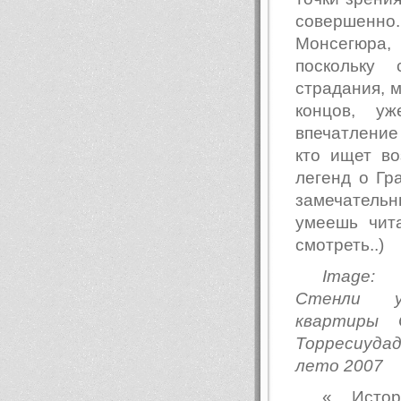
совершенно
Монсегюра,
поскольку 
страдания, м
концов, у
впечатление 
кто ищет во
легенд о Гр
замечатель
умеешь чит
смотреть..)
Image:
Стенли 
квартиры 
Торресиудад
лето 2007
« Истор