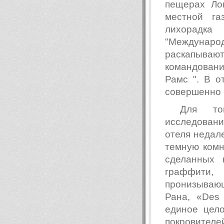
пещерах Ло
местной га
лихорадка 
"Международ
раскапываю
командовани
Рамс ". В о
совершенно 
Для то
исследовани
отеля недал
темную комн
сделанных 
граффити,
пронизываю
Рана, «Des 
единое цело
покровител