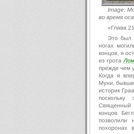
Image: М
во время оса
«Глава 21:
Это был 
ногах могил
концов, я ос
из грота
Лом
прежде чем у
Когда я вп
Муни, бывше
историк Гра
поскольку
Священный 
концов. Бег
позволили 
похоронах 