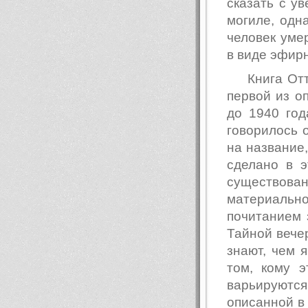
сказать с у
могиле, одна
человек уме
в виде эфирн
Книга От
первой из о
до 1940 год
говорилось 
на название
сделано в э
существова
материально
почитанием 
Тайной вечер
знают, чем 
том, кому 
варьируютс
описанной в