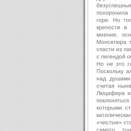
безуспешным
похоронила 
горе. Но то
крепости в
мнение, ос
Монсегюра п
спасти из ла
с легендой 
Но не это г
Поскольку а
над душами
считая нын
Люцифера ил
поклонятьс
которыми ст
католическа
«чистые» ста
самого тщ