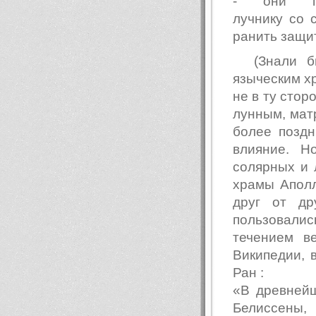
- они по
лучнику со 
ранить защи
(Знали б
языческим хр
не в ту стор
лунным, мат
более поздн
влияние. Н
солярных и 
храмы Апол
друг от др
пользовалис
течением ве
Википедии, 
Ран :
«В древней
Белиссены,