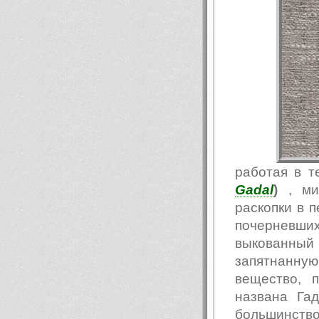
работая в т
Gadal
)
, мин
раскопки в 
почерневших 
выкованный 
запятнанну
вещество, 
названа Га
большинство