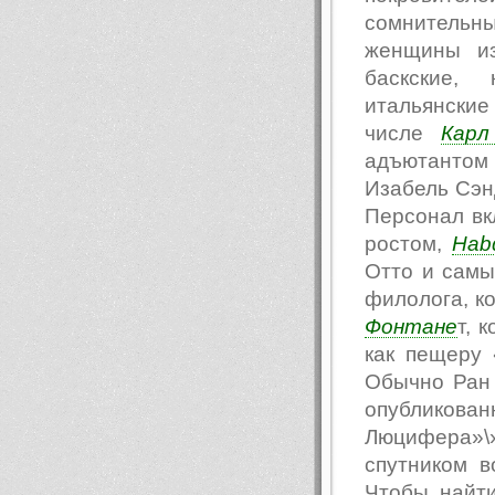
сомнительн
женщины из
баскские, 
итальянски
числе
Карл
адъютанто
Изабель Сэн
Персонал вк
ростом,
Hab
Отто и самы
филолога, к
Фонтане
т, 
как пещеру
Обычно Ран 
опубликова
Люцифера»\
спутником в
Чтобы найт