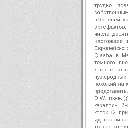
трудно пов
собственным
«Пиренейс
артефактов
числе десят
настоящее в
Европейско
Q'aaba в Ме
темного, вн
камнем алхи
чужеродный 
похожий на к
представить,
D.W. тоже..)
казалось бы
который при
идентифицир
то просто эф