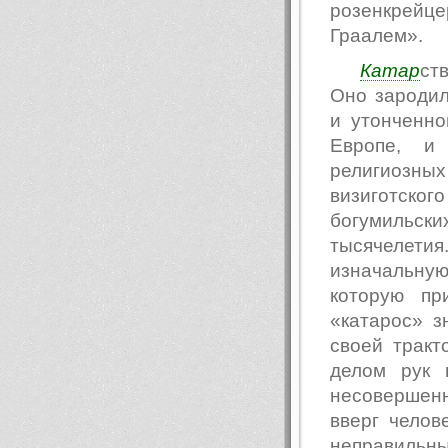
розенкрейце
Граалем».
Катар
ст
Оно зародил
и утонченно
Европе, и
религиозны
визиготско
богумильс
тысячелетия.
изначальну
которую пр
«катарос» з
своей тракт
делом рук 
несовершен
вверг челов
неправильны