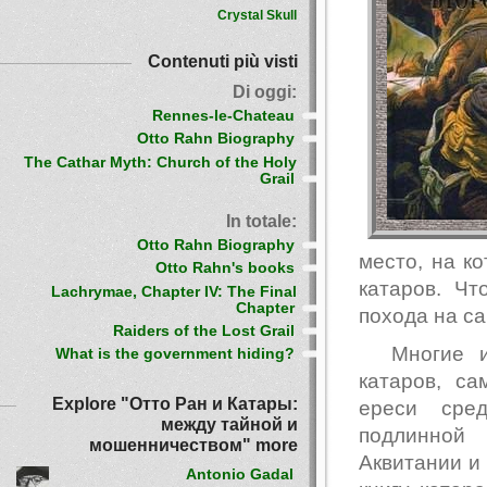
Crystal Skull
Contenuti più visti
Di oggi:
Rennes-le-Chateau
Otto Rahn Biography
The Cathar Myth: Church of the Holy
Grail
In totale:
Otto Rahn Biography
место, на к
Otto Rahn's books
катаров. Чт
Lachrymae, Chapter IV: The Final
Chapter
похода на с
Raiders of the Lost Grail
Многие и
What is the government hiding?
катаров, с
Explore "Отто Ран и Катары:
ереси сред
между тайной и
подлинной 
мошенничеством" more
Аквитании и 
Antonio Gadal