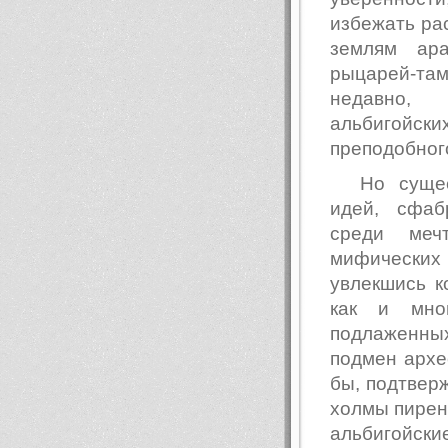
избежать рас
землям ара
рыцарей-т
недавно, 
альбигойск
преподобног
Но сущес
идей, сфаб
среди меч
мифических 
увлекшись к
как и мно
подлаженных
подмен архе
бы, подтвер
холмы пирен
альбигойски