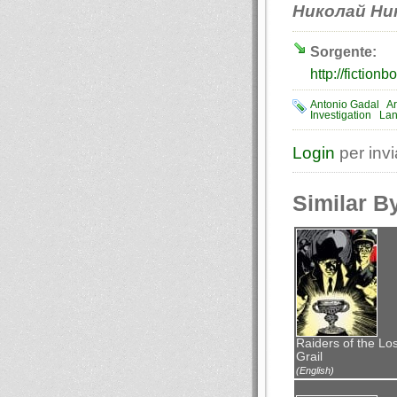
Николай Ни
Sorgente:
http://fiction
Antonio Gadal
Ar
Investigation
La
Login
per inv
Similar B
Raiders of the Los
Grail
(English)