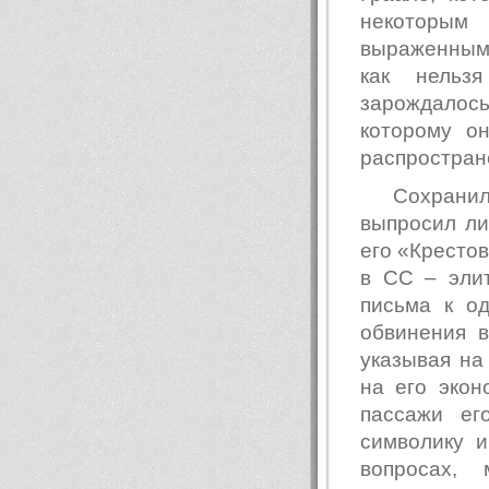
некоторы
выраженным
как нельзя
зарождалос
которому о
распростран
Сохранил
выпросил л
его «Крестов
в СС – эли
письма к о
обвинения в
указывая на
на его экон
пассажи ег
символику 
вопросах, 