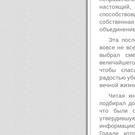
настоящий
способствов
собственна
объединением
Эта посл
вовсе не вс
выбрал сме
величайшего
чтобы спас
радостью убе
вечной жизни
Читая кн
подбирал до
что были с
утвердивш
информацию
Граале, ко