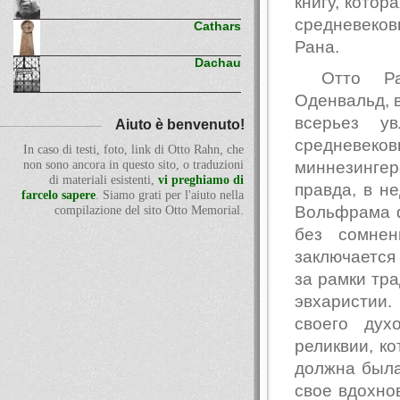
книгу, котор
средневеков
Cathars
Рана.
Dachau
Отто Ра
Оденвальд, в
всерьез ув
Aiuto è benvenuto!
средневек
In caso di testi, foto, link di Otto Rahn, che
миннезингер
non sono ancora in questo sito, o traduzioni
di materiali esistenti,
vi preghiamo di
правда, в н
farcelo sapere
. Siamo grati per l'aiuto nella
Вольфрама ф
compilazione del sito Otto Memorial.
без сомнен
заключается
за рамки тра
эвхаристии
своего дух
реликвии, ко
должна была
свое вдохнов