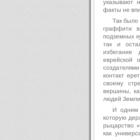
указывают н
факты не впи
Так было 
граффити в
подземных ку
так и оста
избегание 
еврейской
создателями
контакт ере
своему стр
вершины, ка
людей Земли
И одним 
которую держ
рыцарство «
как универс