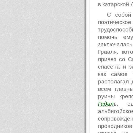
в катарской 
С собой
поэтическ
трудоспособ
помочь ем
заключалас
Грааля, ко
привез со 
спасена и з
как самое 
располагал 
всем главн
руины кре
Гадал
ь, од
альбигойско
сопровожд
проводнико