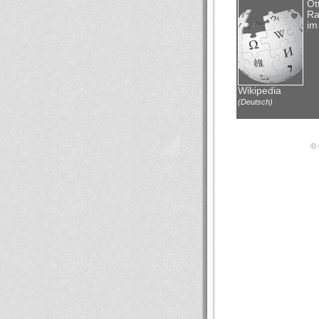
Ot
Ra
im
Wikipedia
(Deutsch)
© 