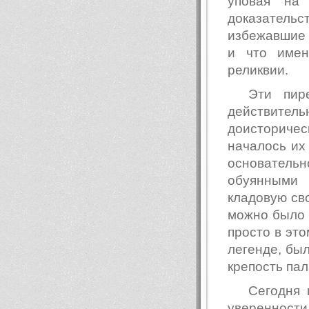
уповая на
доказательс
избежавшие 
и что имен
реликвии.
Эти пир
действите
доисторическ
началось их
основател
обуянными 
кладовую сво
можно было н
просто в это
легенде, был
крепость пал
Сегодня 
уверенност