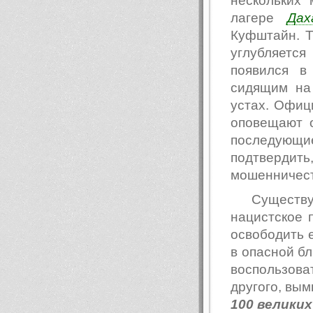
нескольких
лагере
Дах
Куфштайн. Т
углубляется
появился в
сидящим на
устах. Офиц
оповещают о
последующ
подтвердит
мошенничеств
Существ
нацистское 
освободить 
в опасной бл
воспользова
другого, вы
100 великих