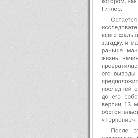
котором, как
Гитлер.
Остаетс
исследоват
всего фальши
загадку, и м
раньше ман
жизнь, начи
превратилась
его выводы 
предположи
последней о
до его соб
версии 13 м
обстоятель
«Терпение».
После о