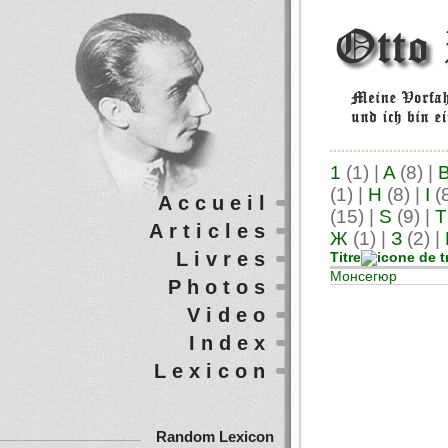
1
(1)
|
A
(8)
|
(1)
|
H
(8)
|
I
(
Accueil
(15)
|
S
(9)
|
T
Articles
Ж
(1)
|
З
(2)
|
Livres
Titre
Монсегюр
Photos
Video
Index
Lexicon
Random Lexicon