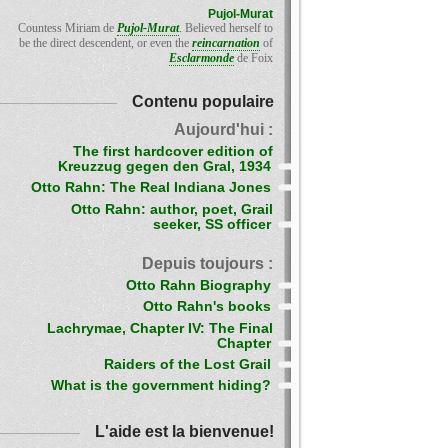
Pujol-Murat
Countess Miriam de
Pujol-Murat
. Believed herself to
be the direct descendent, or even the
reincarnation
of
Esclarmonde
de Foix
Contenu populaire
Aujourd'hui :
The first hardcover edition of
Kreuzzug gegen den Gral, 1934
Otto Rahn: The Real Indiana Jones
Otto Rahn: author, poet, Grail
seeker, SS officer
Depuis toujours :
Otto Rahn Biography
Otto Rahn's books
Lachrymae, Chapter IV: The Final
Chapter
Raiders of the Lost Grail
What is the government hiding?
L'aide est la bienvenue!