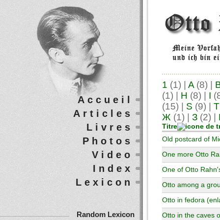
1
(1)
|
A
(8)
|
(1)
|
H
(8)
|
I
(
Accueil
(15)
|
S
(9)
|
T
Articles
Ж
(1)
|
З
(2)
|
Livres
Titre
Photos
Old postcard of Mi
Video
One more Otto Rah
Index
One of Otto Rahn's
Lexicon
Otto among a grou
Otto in fedora (en
Random Lexicon
Otto in the caves 