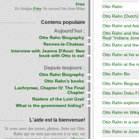
Frise
Otto Rahn
Dr Adolphe
Frise
. He rescued Otto from Milan
Otto Rahn (Dutch)
Contenu populaire
Otto Rahn and Ast
Aujourd'hui :
Otto Rahn and the 
Otto Rahn Biography
Real "Indiana Jon
Rennes-le-Chateau
Otto Rahn and the 
Interview with Jeanne D'Aout: New
Otto Rahn at his w
book with Otto is out
Otto Rahn at the st
Depuis toujours :
Otto Rahn Bio
Otto Rahn Biography
Otto Rahn's books
Otto Rahn Biogra
Lachrymae, Chapter IV: The Final
Chapter
Otto Rahn Doku F
Raiders of the Lost Grail
Otto Rahn explorin
What is the government hiding?
Otto Rahn im Wiki
L'aide est la bienvenue!
Otto Rahn in a rai
Si vous avez des textes, photos, liens sur Otto
Otto Rahn in Jones
Rahn qui ne sont pas encore à ce site, ou