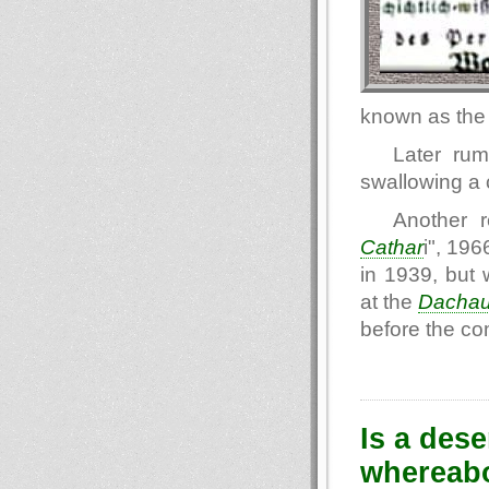
known as the 
Later ru
swallowing a 
Another 
Cathar
i", 196
in 1939, but 
at the
Dacha
before the co
Is a dese
whereabo