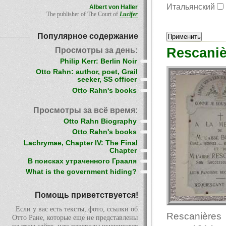
Итальянский
Albert von Haller
The publisher of The Court of
Lucifer
Популярное содержание
Rescaniè
Просмотры за день:
Philip Kerr: Berlin Noir
Otto Rahn: author, poet, Grail
seeker, SS officer
Otto Rahn's books
Просмотры за всё время:
Otto Rahn Biography
Otto Rahn's books
Lachrymae, Chapter IV: The Final
Chapter
В поисках утраченного Грааля
What is the government hiding?
Помощь приветствуется!
Если у вас есть тексты, фото, ссылки об
Rescanières 
Отто Ране, которые еще не представлены