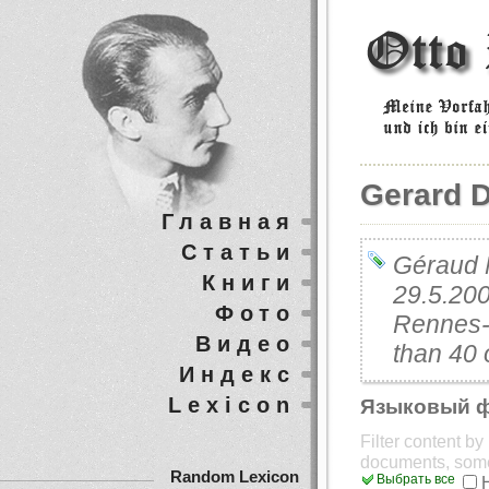
Gerard 
Главная
Статьи
Géraud 
Книги
29.5.200
Фото
Rennes-l
Видео
than 40 
Индекс
Lexicon
Языковый 
Filter content b
documents, som
Random Lexicon
Выбрать все