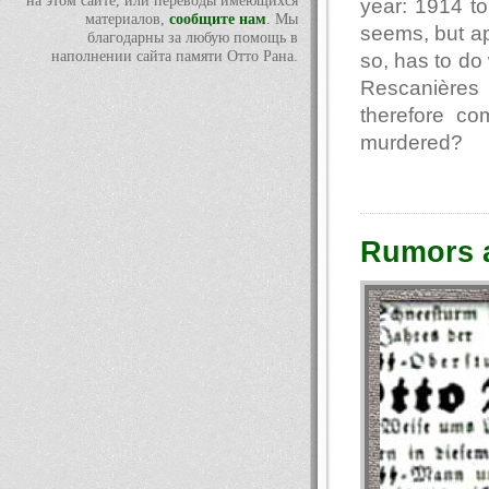
на этом сайте, или переводы имеющихся
year: 1914 to 
материалов,
сообщите нам
. Мы
seems, but ap
благодарны за любую помощь в
наполнении сайта памяти Отто Рана.
so, has to do
Rescanières
therefore co
murdered?
Rumors a