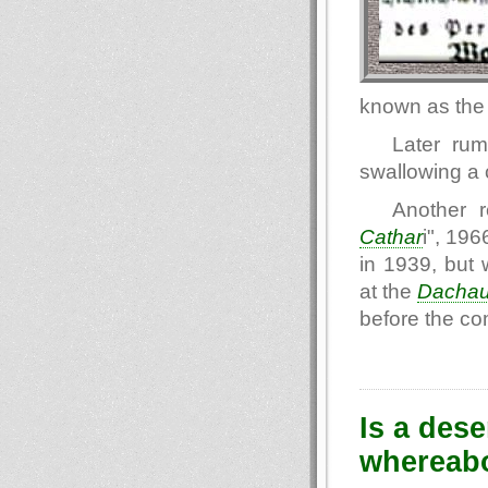
known as the 
Later ru
swallowing a 
Another 
Cathar
i", 196
in 1939, but 
at the
Dacha
before the co
Is a dese
whereabo