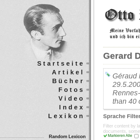
Gerard 
Startseite
Artikel
Géraud 
Bücher
29.5.200
Fotos
Rennes-l
Video
than 40 
Index
Lexikon
Sprache Filte
Filter content by 
documents, some
Markieren Alle
Random Lexicon