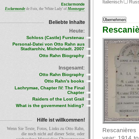
Italienisch
Russ
Esclarmonde
Esclarmonde
de Foix, the 'White Lady' of
Montsegur
Beliebte Inhalte
Rescaniè
Heute:
Schloss (Castle) Furstenau
Personal-Datei von Otto Rahn aus
Stadtarchiv, Michelstadt. 2007
Otto Rahn Biography
Insgesamt:
Otto Rahn Biography
Otto Rahn's books
Lachrymae, Chapter IV: The Final
Chapter
Raiders of the Lost Grail
What is the government hiding?
Hilfe ist willkommen!
Wenn Sie Texte, Fotos, Links zu Otto Rahn,
Rescanières 
die noch nicht auf dieser Seite, oder
year: 1914 to 