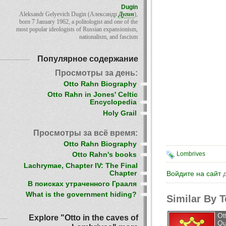
Dugin
Aleksandr Gelyevich Dugin (Александр
Дугин
),
born 7 January 1962, a politologist and one of the
most popular ideologists of Russian expansionism,
nationalism, and fascism
Популярное содержание
Просмотры за день:
Otto Rahn Biography
Otto Rahn in Jones' Celtic
Encyclopedia
Holy Grail
Просмотры за всё время:
Otto Rahn Biography
Lombrives
Otto Rahn's books
Lachrymae, Chapter IV: The Final
Chapter
Войдите на сайт
д
В поисках утраченного Грааля
What is the government hiding?
Similar By 
Ot
Explore "Otto in the caves of
Qu