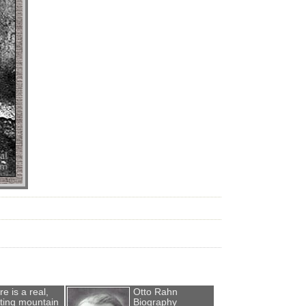
e is a real,
Otto Rahn
sting mountain
Biography