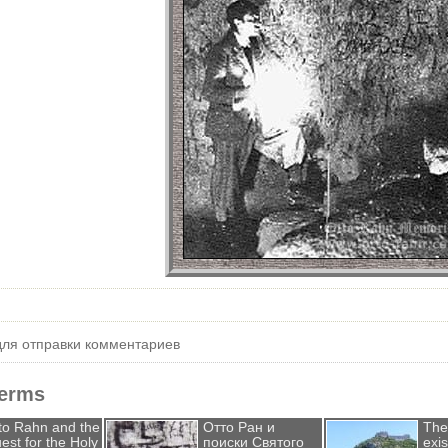
ля отправки комментариев
Terms
to Rahn and the
Отто Ран и
Ther
est for the Holy
поиски Святого
exi