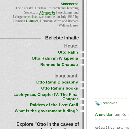
Ahnenerbe
The Ancestral Heritage Research and Teaching
Society, or
Ahnenerbe
Forschungs-und
Lehrgemeinschaft, was founded in July 1935 by
Heinrich
Himmler
, Hermann Wirth and Richard
Walther Darré.
Beliebte Inhalte
Heute:
Otto Rahn
Otto Rahn im Wikipedia
Rennes-le-Chateau
Insgesamt:
Otto Rahn Biography
Otto Rahn's books
Lachrymae, Chapter IV: The Final
Chapter
Lombrives
Raiders of the Lost Grail
What is the government hiding?
Anmelden
um Komm
Explore "Otto in the caves of
Similar By 