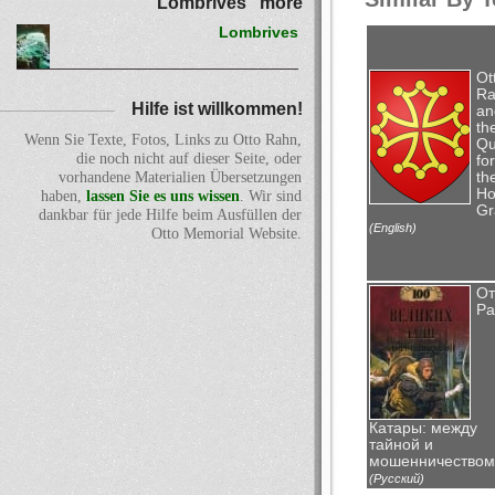
Lombrives" more
Lombrives
Ot
Ra
Hilfe ist willkommen!
an
th
Wenn Sie Texte, Fotos, Links zu Otto Rahn,
Qu
die noch nicht auf dieser Seite, oder
for
th
vorhandene Materialien Übersetzungen
Ho
haben,
lassen Sie es uns wissen
. Wir sind
Gr
dankbar für jede Hilfe beim Ausfüllen der
(English)
Otto Memorial Website.
От
Ра
Катары: между
тайной и
мошенничеством
(Русский)