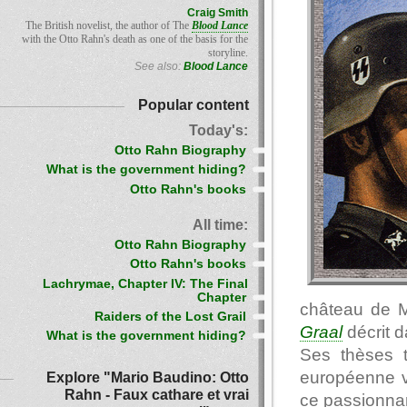
Craig Smith
The British novelist, the author of The
Blood Lance
with the Otto Rahn's death as one of the basis for the
storyline.
See also:
Blood Lance
Popular content
Today's:
Otto Rahn Biography
What is the government hiding?
Otto Rahn's books
All time:
Otto Rahn Biography
Otto Rahn's books
Lachrymae, Chapter IV: The Final
Chapter
château de Mo
Raiders of the Lost Grail
Graal
décrit d
What is the government hiding?
Ses thèses t
européenne v
Explore "Mario Baudino: Otto
Rahn - Faux cathare et vrai
ce passionnan