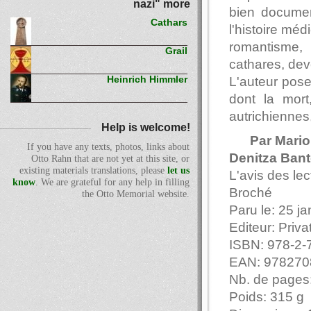
nazi" more
bien docume
Cathars
l'histoire méd
romantisme,
Grail
cathares, dev
L'auteur pose
Heinrich Himmler
dont la mort
autrichiennes
Help is welcome!
Par Mari
If you have any texts, photos, links about
Denitza Bant
Otto Rahn that are not yet at this site, or
existing materials translations, please
let us
L'avis des lec
know
. We are grateful for any help in filling
Broché
the Otto Memorial website.
Paru le: 25 j
Editeur: Priva
ISBN: 978-2-
EAN: 978270
Nb. de pages
Poids: 315 g