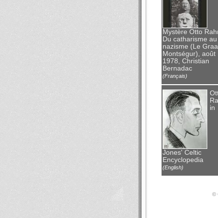
Mystère Otto Rah
Du catharisme au
nazisme (Le Graal
Montségur), août
1978, Christian
Bernadac
(Français)
Ot
Ra
in
Jones' Celtic
Encyclopedia
(English)
© 