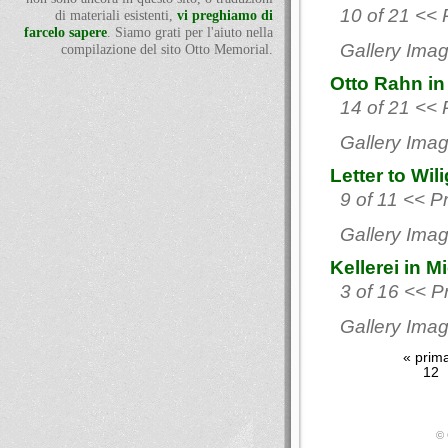
10 of 21 << 
di materiali esistenti,
vi preghiamo di
farcelo sapere
. Siamo grati per l'aiuto nella
Gallery Imag
compilazione del sito Otto Memorial.
Otto Rahn in
14 of 21 << 
Gallery Imag
Letter to Wil
9 of 11 << P
Gallery Imag
Kellerei in M
3 of 16 << P
Gallery Imag
« prim
12
© 