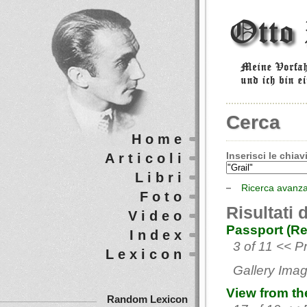
Cerca
Home
Inserisci le chiavi
Articoli
Libri
Ricerca avanz
Foto
Risultati 
Video
Passport (Re
Index
3 of 11 << P
Lexicon
Gallery Imag
View from th
Random Lexicon