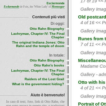
17 of 19 << 
Esclarmonde
Esclarmonde
de Foix, the 'White Lady' of
Montsegur
Gallery Imag
Old postcard
Contenuti più visti
4 of 16 << P
Di oggi:
Otto Rahn Biography
Gallery Imag
Lachrymae, Chapter IV: The Final
Chapter
Runes from th
The original Indiana Jones: Otto
7 of 11 << P
Rahn and the temple of doom
Gallery Imag
In totale:
Miscellaneo
Otto Rahn Biography
Otto Rahn's books
Madame Couq
Lachrymae, Chapter IV: The Final
Gallery - ad
Chapter
Raiders of the Lost Grail
Otto with hi
What is the government hiding?
4 of 21 << P
Aiuto è benvenuto!
Gallery Imag
In caso di testi, foto, link di Otto Rahn, che
Portrait of 
non sono ancora in questo sito, o traduzioni