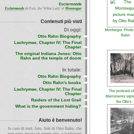
Esclarmonde
Esclarmonde
de Foix, the 'White Lady' of
Montsegur
Contenuti più visti
Di oggi:
Montsegur. Photo 
Rahn
Otto Rahn Biography
Lachrymae, Chapter IV: The Final
Chapter
The original Indiana Jones: Otto
Rahn and the temple of doom
In totale:
Otto Rahn Biography
Otto Rahn's books
Lachrymae, Chapter IV: The Final
The postcard o
Chapter
Marronieres sign
Raiders of the Lost Grail
the Otto's..
What is the government hiding?
Aiuto è benvenuto!
In caso di testi, foto, link di Otto Rahn, che
non sono ancora in questo sito, o traduzioni