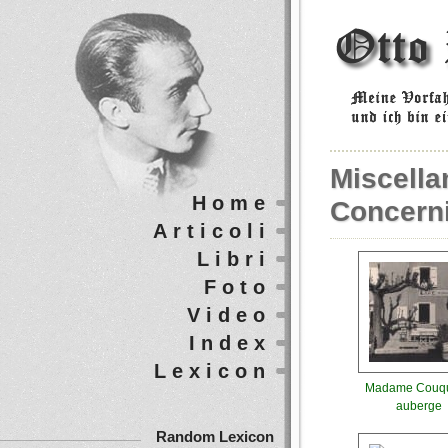
Miscell
Home
Concern
Articoli
Libri
Foto
Video
Index
Lexicon
Madame Couqu
auberge
Random Lexicon