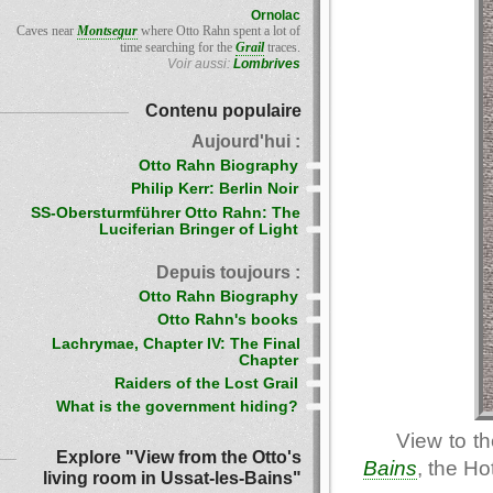
Ornolac
Caves near
Montsegur
where Otto Rahn spent a lot of
time searching for the
Grail
traces.
Voir aussi:
Lombrives
Contenu populaire
Aujourd'hui :
Otto Rahn Biography
Philip Kerr: Berlin Noir
SS-Obersturmführer Otto Rahn: The
Luciferian Bringer of Light
Depuis toujours :
Otto Rahn Biography
Otto Rahn's books
Lachrymae, Chapter IV: The Final
Chapter
Raiders of the Lost Grail
What is the government hiding?
View to t
Explore "View from the Otto's
Bains
, the Ho
living room in Ussat-les-Bains"