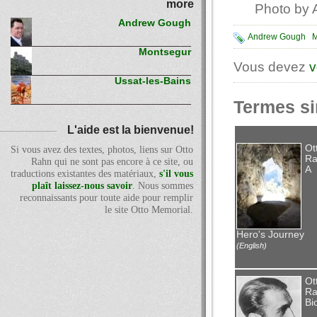
more
Photo by
Andrew Gough
Andrew Gough
M
Montsegur
Vous devez
v
Ussat-les-Bains
Termes si
L'aide est la bienvenue!
Ot
Si vous avez des textes, photos, liens sur Otto
Ra
Rahn qui ne sont pas encore à ce site, ou
A
traductions existantes des matériaux,
s'il vous
plaît laissez-nous savoir
. Nous sommes
reconnaissants pour toute aide pour remplir
le site Otto Memorial.
Hero's Journey
(English)
Ot
Ra
Bi