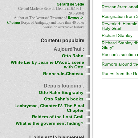
Gerard de Sede
Rescanières: anot
Géraud Marie de Sède de Liéoux (5.6.1921 –
29.5.2004)
Resignation from S
Author of The Accursed Treasure of
Rennes-le-
Chateau
(Keys of Antiquity) and more than 40 other
Revealed: Himmler'
works on alternative history
Holy Grail'
Richard Stanley
Contenu populaire
Richard Stanley d
Glory"
Aujourd'hui :
Roscoe's solution 
Otto Rahn
White Lie by Jeanne D'Aout, scene
Rumors around th
with Otto
Rennes-le-Chateau
Runes from the Rah
Depuis toujours :
Otto Rahn Biography
Otto Rahn's books
Lachrymae, Chapter IV: The Final
Chapter
Raiders of the Lost Grail
What is the government hiding?
L'aide est la bienvenue!