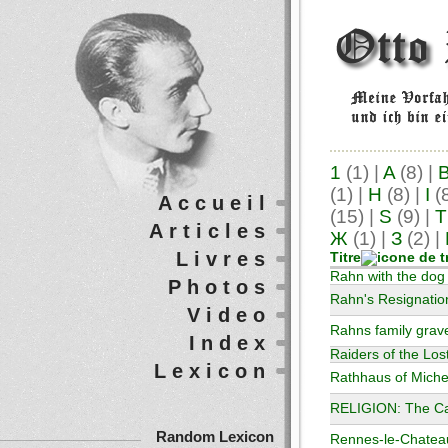
1
(1)
|
A
(8)
|
(1)
|
H
(8)
|
I
(
Accueil
(15)
|
S
(9)
|
T
Articles
Ж
(1)
|
З
(2)
|
Livres
Titre
Rahn with the dog
Photos
Rahn's Resignation
Video
Rahns family grav
Index
Raiders of the Lost
Lexicon
Rathhaus of Miche
RELIGION: The Ca
Random Lexicon
Rennes-le-Chatea