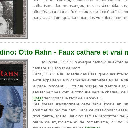
catharisme des mensonges, des invraisemblances, 
affublés charlatans, "exploiteurs de lumières" et
oeuvre salutaire qu'attendaient les véritables amou
ino: Otto Rahn - Faux cathare et vrai n
Toulouse, 1234 : un évêque catholique extorque 
cathare sur son lit de mort.
Paris, 1930 : à la Closerie des Lilas, quelques intel
avoir appartenu aux cathares exterminés au XIIIe si
le pape Innocent III. Pour le plus jeune d'entre eux
ses recherches vont le conduire vers le château de M
Graal
décrit dans le récit de Perceval ".
Ses thèses transforment cette fable locale en u
sommet du régime nazi. Dans ce passionnant essai 
documenté, Mario Baudino fait se rencontrer deux r
pétrie de mysticisme et de romantisme, d'Otto R