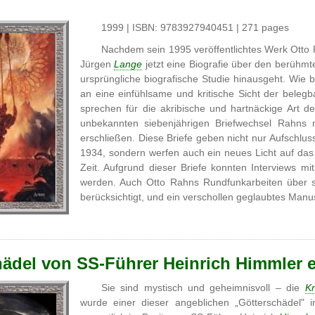
1999 | ISBN: 9783927940451 | 271 pages
Nachdem sein 1995 veröffentlichtes Werk Otto R
Jürgen
Lange
jetzt eine Biografie über den berühm
ursprüngliche biografische Studie hinausgeht. Wie 
an eine einfühlsame und kritische Sicht der bel
sprechen für die akribische und hartnäckige Art d
unbekannten siebenjährigen Briefwechsel Rahns 
erschließen. Diese Briefe geben nicht nur Aufsch
1934, sondern werfen auch ein neues Licht auf das
Zeit. Aufgrund dieser Briefe konnten Interviews m
werden. Auch Otto Rahns Rundfunkarbeiten über s
berücksichtigt, und ein verschollen geglaubtes Manusk
chädel von SS-Führer Heinrich Himmler 
Sie sind mystisch und geheimnisvoll – die
Kr
wurde einer dieser angeblichen „Götterschädel" 