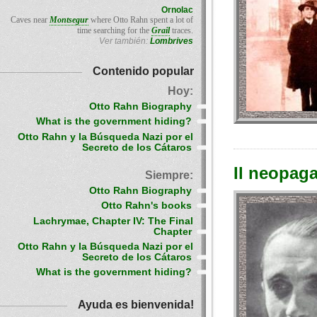
Ornolac
Caves near
Montsegur
where Otto Rahn spent a lot of
time searching for the
Grail
traces.
Ver también:
Lombrives
Contenido popular
Hoy:
Otto Rahn Biography
What is the government hiding?
Otto Rahn y la Búsqueda Nazi por el
Secreto de los Cátaros
Il neopag
Siempre:
Otto Rahn Biography
Otto Rahn's books
Lachrymae, Chapter IV: The Final
Chapter
Otto Rahn y la Búsqueda Nazi por el
Secreto de los Cátaros
What is the government hiding?
Ayuda es bienvenida!