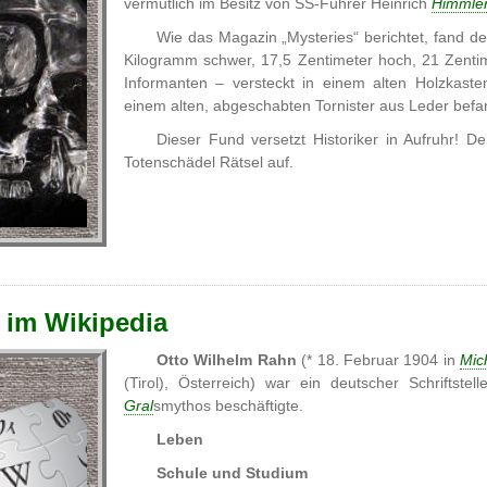
vermutlich im Besitz von SS-Führer Heinrich
Himmle
Wie das Magazin „Mysteries“ berichtet, fand d
Kilogramm schwer, 17,5 Zentimeter hoch, 21 Zenti
Informanten – versteckt in einem alten Holzkasten
einem alten, abgeschabten Tornister aus Leder befa
Dieser Fund versetzt Historiker in Aufruhr! D
Totenschädel Rätsel auf.
 im Wikipedia
Otto Wilhelm Rahn
(* 18. Februar 1904 in
Mic
(Tirol), Österreich) war ein deutscher Schriftste
Gral
smythos beschäftigte.
Leben
Schule und Studium