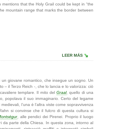
h mentions that the Holy Grail could be kept in “the
the mountain range that marks the border between
LEER MÁS
 di un giovane romantico, che insegue un sogno. Un
o – il Terzo Reich -, che lo lancia e lo valorizza: ciò
cavaliere templare. Il mito del
Graal
, quello di una
irito, popolava il suo immaginario. Certo del legame
ri medievali, l’una è l’altra viste come sopravvivenza
Rahn si convinse che il fulcro di questa cultura si
ontségur
, alle pendici dei Pirenei. Proprio il luogo
ri da parte della Chiesa. In questa zona, intorno al
namenti, rintracciò graffiti e interpretò simboli