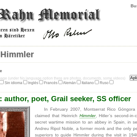
Bus
 Himmler
je
guage (under No language option there are photos, documents, some videos)
Sin idioma
Inglés
Francés
Alemán
Italiano
Ruso
 author, poet, Grail seeker, SS officer
In February 2007, Montserrat Rico Góngora
claimed that Heinrich
Himmler
, Hitler’s second-
secret wartime mission to an abbey in Spain, in s
Andreu Ripol Noble, a former monk and the only p
superiors to guide Himmler during the visit in 19