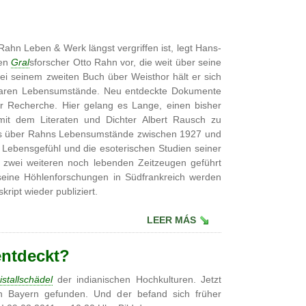
ahn Leben & Werk längst vergriffen ist, legt Hans-
ten
Gral
sforscher Otto Rahn vor, die weit über seine
bei seinem zweiten Buch über Weisthor hält er sich
egbaren Lebensumstände. Neu entdeckte Dokumente
er Recherche. Hier gelang es Lange, einen bisher
mit dem Literaten und Dichter Albert Rausch zu
luss über Rahns Lebensumstände zwischen 1927 und
 Lebensgefühl und die esoterischen Studien seiner
it zwei weiteren noch lebenden Zeitzeugen geführt
eine Höhlenforschungen in Südfrankreich werden
ript wieder publiziert.
LEER MÁS
entdeckt?
istallschädel
der indianischen Hochkulturen. Jetzt
in Bayern gefunden. Und der befand sich früher