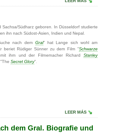
LEER MÁS
 Sachsa/Südharz geboren. In Düsseldorf studierte
ten ihn nach Südost-Asien, Indien und Nepal.
 Suche nach dem
Gral
" hat Lange sich wohl am
Er beriet Rüdiger Sünner zu dem Film "
Schwarze
w mit ihm und der Filmemacher Richard
Stanley
n "The
Secret Glory
".
LEER MÁS
ch dem Gral. Biografie und