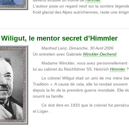
devenu ensuite un intime de
Himmler
.
L'auteur pose un regard neuf sur la sombre légende
froid glacial des Alpes autrichiennes, reste une éni
 Wiligut, le mentor secret d’Himmler
Manfred Lenz, Dimanche, 30 Avril 2006
Un entretien avec Gabriele
Winckler-Dechend
Madame Winckler, vous avez personnellement
lui au cabinet du Reichführer SS, Heinrich
Himmler
?
Le colonel Wiligut était un ami de ma mère bie
Tradition ». A cause de cela, elle lui rendait souven
depuis la fin de la première guerre mondiale. Elle éta
nourrit sa famille.
Ce doit être en 1933 que le colonel fut persécu
et Lüger .