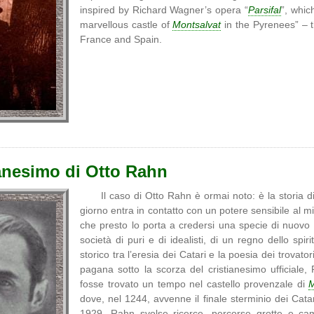
inspired by Richard Wagner’s opera “
Parsifal
”, whic
marvellous castle of
Montsalvat
in the Pyrenees” – 
France and Spain.
anesimo di Otto Rahn
Il caso di Otto Rahn è ormai noto: è la storia
giorno entra in contatto con un potere sensibile al mit
che presto lo porta a credersi una specie di nuovo 
società di puri e di idealisti, di un regno dello sp
storico tra l’eresia dei Catari e la poesia dei trovato
pagana sotto la scorza del cristianesimo ufficiale, 
fosse trovato un tempo nel castello provenzale di
M
dove, nel 1244, avvenne il finale sterminio dei Cata
1929, Rahn svolse ricerce, percorse grotte e cammi