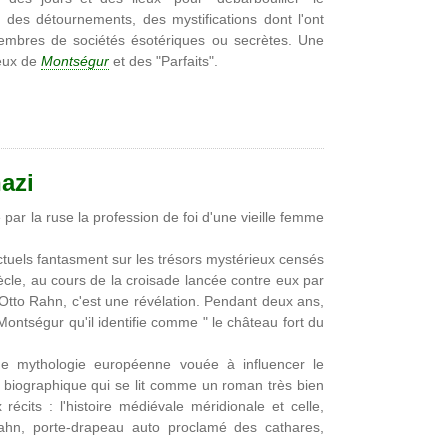
des détournements, des mystifications dont l'ont
 membres de sociétés ésotériques ou secrètes. Une
reux de
Montségur
et des "Parfaits".
azi
par la ruse la profession de foi d'une vieille femme
lectuels fantasment sur les trésors mystérieux censés
ècle, au cours de la croisade lancée contre eux par
, Otto Rahn, c'est une révélation. Pendant deux ans,
ontségur qu'il identifie comme " le château fort du
ne mythologie européenne vouée à influencer le
biographique qui se lit comme un roman très bien
écits : l'histoire médiévale méridionale et celle,
ahn, porte-drapeau auto proclamé des cathares,