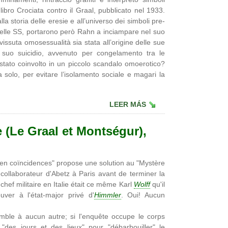
e libro Crociata contro il Graal, pubblicato nel 1933.
lla storia delle eresie e all’universo dei simboli pre-
 nelle SS, portarono però Rahn a inciampare nel suo
issuta omosessualità sia stata all’origine delle sue
l suo suicidio, avvenuto per congelamento tra le
stato coinvolto in un piccolo scandalo omoerotico?
 solo, per evitare l’isolamento sociale e magari la
LEER MÁS
 (Le Graal et Montségur),
 en coïncidences" propose une solution au "Mystère
 collaborateur d'Abetz à Paris avant de terminer la
ef militaire en Italie était ce même Karl
Wolff
qu'il
ver à l'état-major privé d'
Himmler
. Oui! Aucun
mble à aucun autre; si l'enquête occupe le corps
 "des jours et des lieux" pour "débarbouiller" le