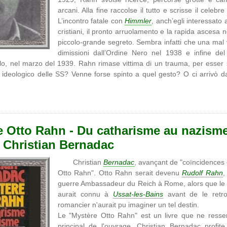
arcani. Alla fine raccolse il tutto e scrisse il celebr
L’incontro fatale con
Himmler
, anch’egli interessato a
cristiani, il pronto arruolamento e la rapida ascesa
piccolo-grande segreto. Sembra infatti che una mal v
dimissioni dall’Ordine Nero nel 1938 e infine de
lo, nel marzo del 1939. Rahn rimase vittima di un trauma, per esser 
 ideologico delle SS? Venne forse spinto a quel gesto? O ci arrivò da
e Otto Rahn - Du catharisme au nazisme
, Christian Bernadac
Christian
Bernadac
, avançant de "coïncidences
Otto Rahn". Otto Rahn serait devenu
Rudolf Rahn
,
guerre Ambassadeur du Reich à Rome, alors que le ch
aurait connu à
Ussat-les-Bains
avant de le retrou
romancier n'aurait pu imaginer un tel destin.
Le "Mystère Otto Rahn" est un livre que ne resse
principal de l'ouvrage. Christian Bernadac profite