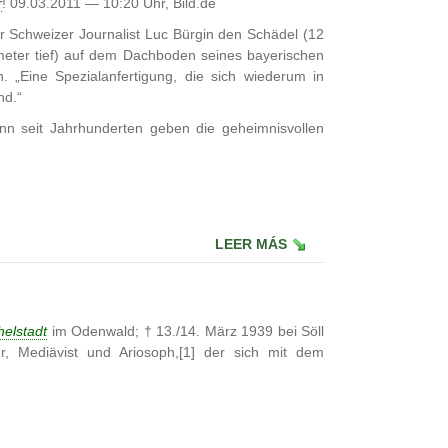
r
! 09.03.2011 — 10:20 Uhr, Bild.de
er Schweizer Journalist Luc Bürgin den Schädel (12
meter tief) auf dem Dachboden seines bayerischen
. „Eine Spezialanfertigung, die sich wiederum in
nd.“
enn seit Jahrhunderten geben die geheimnisvollen
LEER MÁS
helstadt
im Odenwald; † 13./14. März 1939 bei Söll
ller, Mediävist und Ariosoph,[1] der sich mit dem