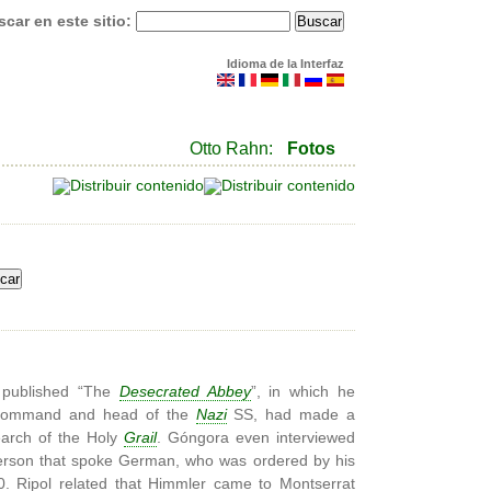
car en este sitio:
Idioma de la Interfaz
Otto Rahn:
Fotos
 published “The
Desecrated Abbey
”, in which he
in-command and head of the
Nazi
SS, had made a
earch of the Holy
Grail
. Góngora even interviewed
erson that spoke German, who was ordered by his
40. Ripol related that Himmler came to Montserrat