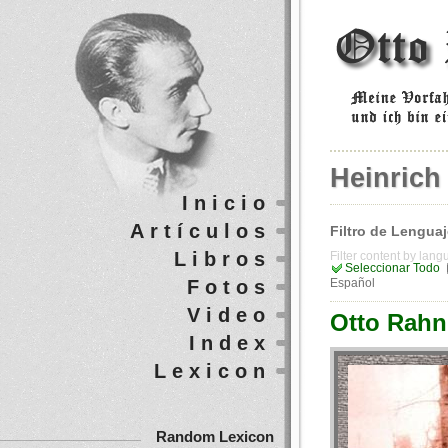
Heinrich
Inicio
Artículos
Filtro de Lengua
Libros
Filter content by lan
Seleccionar Todo
Fotos
Español
Video
Otto Rahn:
Index
Lexicon
Random Lexicon