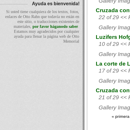
Gallery Imag
Ayuda es bienvenida!
Cruzada cont
Si usted tiene cualquiera de los textos, fotos,
22 of 29 << 
enlaces de Otto Rahn que todavía no están en
este sitio, o traducciones existentes de
materiales,
por favor háganoslo saber
.
Gallery Imag
Estamos muy agradecidos por cualquier
Luzifers Hof
ayuda para llenar la página web de Otto
Memorial
10 of 29 << 
Gallery Imag
La corte de 
17 of 29 << 
Gallery Imag
Cruzada cont
21 of 29 << 
Gallery Imag
« primera