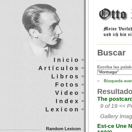
Buscar
Inicio
Escriba las palab
Artículos
Libros
Búsqueda ava
Fotos
Resultado
Video
The postcard
Index
9 of 19 << P
Lexicon
Gallery Imag
Est-ce Une N
Random Lexicon