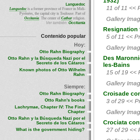
1932)
Languedoc
11 of 11 << 
Languedoc
is a former province of France in Midi-
Pyrénées, the capital city is Toulouse. Part of
Gallery Imag
Occitania
. The center of
Cathar
religion.
Ver también:
Occitania
Resignation 
Contenido popular
5 of 11 << Pr
Hoy:
Gallery Imag
Otto Rahn Biography
Des Maronnie
Otto Rahn y la Búsqueda Nazi por el
Secreto de los Cátaros
les-Bains
Known photos of Otto Wilhelm
15 of 19 << 
Rahn
Gallery Imag
Siempre:
Croisade con
Otto Rahn Biography
Otto Rahn's books
3 of 29 << P
Lachrymae, Chapter IV: The Final
Gallery Imag
Chapter
Otto Rahn y la Búsqueda Nazi por el
Crociata contr
Secreto de los Cátaros
27 of 29 << 
What is the government hiding?