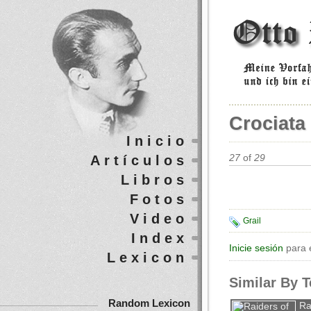
Crociata 
Inicio
Artículos
27
of
29
Libros
Fotos
Video
Grail
Index
Inicie sesión
para 
Lexicon
Similar By 
Random Lexicon
Ra