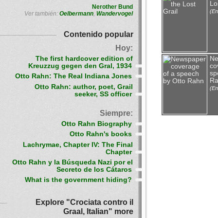
Lo
Nerother Bund
(En
Ver también:
Oelbermann
,
Wandervogel
Contenido popular
Hoy:
The first hardcover edition of
Ne
Kreuzzug gegen den Gral, 1934
co
sp
Otto Rahn: The Real Indiana Jones
Ra
Otto Rahn: author, poet, Grail
(En
seeker, SS officer
Siempre:
Otto Rahn Biography
Otto Rahn's books
Lachrymae, Chapter IV: The Final
Chapter
Otto Rahn y la Búsqueda Nazi por el
Secreto de los Cátaros
What is the government hiding?
Explore "Crociata contro il
Graal, Italian" more