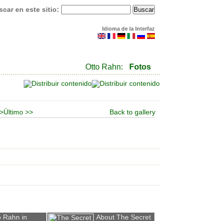
car en este sitio:
Idioma de la Interfaz
Otto Rahn:
Fotos
 >
Último >>
Back to gallery
o Rahn in
About The Secret