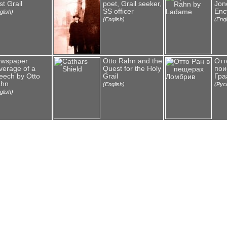
st Grail
poet, Grail seeker,
Jone
SS officer
Enc
glish)
(English)
(Engl
wspaper
Otto Rahn and the
Отт
verage of a
Quest for the Holy
пои
eech by Otto
Grail
Гра
hn
(English)
(Рус
glish)