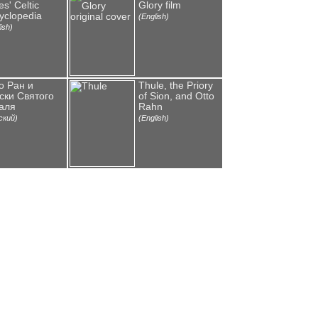
s' Celtic
Glory film
yclopedia
(English)
ish)
о Ран и
Thule, the Priory
ски Святого
of Sion, and Otto
аля
Rahn
ский)
(English)