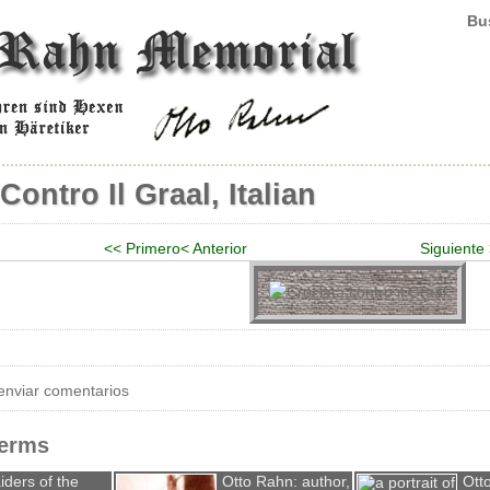
Bus
Contro Il Graal, Italian
<< Primero
< Anterior
Siguiente
enviar comentarios
Terms
iders of the
Otto Rahn: author,
Ott