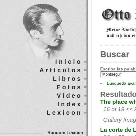
Buscar
Inicio
Escriba las palab
Artículos
Libros
Búsqueda ava
Fotos
Resultado
Video
The place wh
Index
16 of 19 << 
Lexicon
Gallery Imag
La corte de 
Random Lexicon