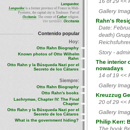
16 of 29 << 
Languedoc
Languedoc
is a former province of France in Midi-
Gallery Imag
Pyrénées, the capital city is Toulouse. Part of
Occitania
. The center of
Cathar
religion.
Rahn's Resig
Ver también:
Occitania
Date: Februa
Contenido popular
death) Grupp
Hoy:
Reichsfuhrer
Otto Rahn Biography
Story - admi
Known photos of Otto Wilhelm
Rahn
The interior 
Otto Rahn y la Búsqueda Nazi por el
nowadays
Secreto de los Cátaros
14 of 19 << 
Siempre:
Gallery Imag
Otto Rahn Biography
Otto Rahn's books
Kreuzzug Ge
Lachrymae, Chapter IV: The Final
20 of 29 << 
Chapter
Otto Rahn y la Búsqueda Nazi por el
Gallery Imag
Secreto de los Cátaros
What is the government hiding?
Philip Kerr: 
The book Ber