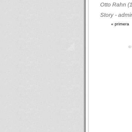
Otto Rahn (1
Story - admi
« primera
© 