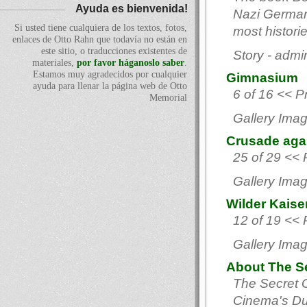
Ayuda es bienvenida!
Nazi German
Si usted tiene cualquiera de los textos, fotos,
most histories
enlaces de Otto Rahn que todavía no están en
este sitio, o traducciones existentes de
Story - admi
materiales,
por favor háganoslo saber
.
Estamos muy agradecidos por cualquier
Gimnasium
ayuda para llenar la página web de Otto
6 of 16 << P
Memorial
Gallery Imag
Crusade agai
25 of 29 << 
Gallery Imag
Wilder Kaiser
12 of 19 << 
Gallery Imag
About The Se
The Secret G
Cinema's Dus