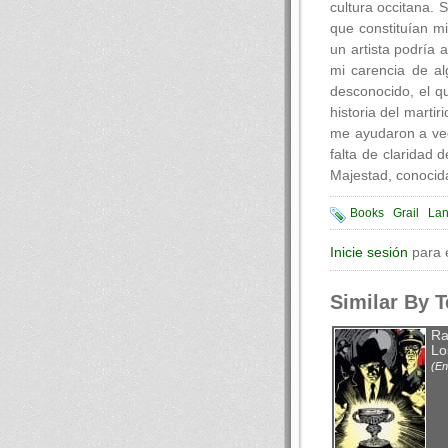
cultura occitana. 
que constituían mi
un artista podría 
mi carencia de a
desconocido, el q
historia del marti
me ayudaron a vece
falta de claridad
Majestad, conocid
Books
Grail
La
Inicie sesión
para 
Similar By 
Ra
Lo
(En