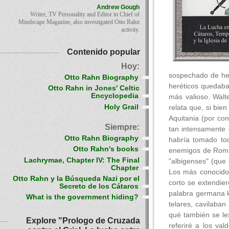
Andrew Gough
Writer, TV Personality and Editor in Chief of
Mindscape Magazine, also investigated Otto Rahn
activity.
Contenido popular
Hoy:
sospechado de her
Otto Rahn Biography
heréticos quedaba
Otto Rahn in Jones' Celtic
Encyclopedia
más valioso. Walte
Holy Grail
relata que, si bi
Aquitania (por con
Siempre:
tan intensamente 
Otto Rahn Biography
habría tomado to
Otto Rahn's books
enemigos de Roma,
Lachrymae, Chapter IV: The Final
"albigenses" (que
Chapter
Los más conocidos
Otto Rahn y la Búsqueda Nazi por el
corto se extendie
Secreto de los Cátaros
palabra germana k
What is the government hiding?
telares, cavilaban 
qué también se les
Explore "Prologo de Cruzada
referiré a los va