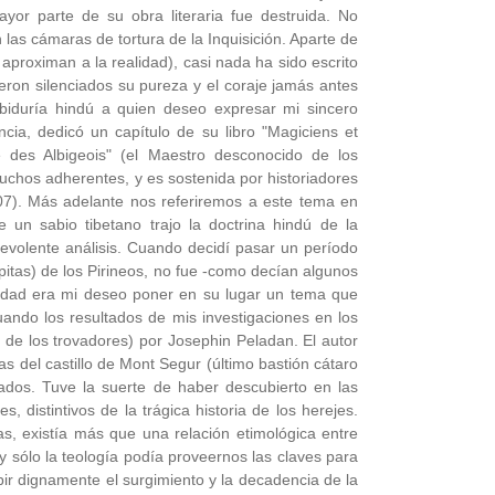
or parte de su obra literaria fue destruida. No
las cámaras de tortura de la Inquisición. Aparte de
aproximan a la realidad), casi nada ha sido escrito
eron silenciados su pureza y el coraje jamás antes
abiduría hindú a quien deseo expresar mi sincero
ia, dedicó un capítulo de su libro "Magiciens et
e des Albigeois" (el Maestro desconocido de los
muchos adherentes, y es sostenida por historiadores
07). Más adelante nos referiremos a este tema en
un sabio tibetano trajo la doctrina hindú de la
nevolente análisis. Cuando decidí pasar un período
itas) de los Pirineos, no fue -como decían algunos
lidad era mi deseo poner en su lugar un tema que
uando los resultados de mis investigaciones en los
o de los trovadores) por Josephin Peladan. El autor
inas del castillo de Mont Segur (último bastión cátaro
nados. Tuve la suerte de haber descubierto en las
 distintivos de la trágica historia de los herejes.
as, existía más que una relación etimológica entre
 sólo la teología podía proveernos las claves para
ibir dignamente el surgimiento y la decadencia de la