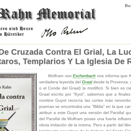
Bus
De Cruzada Contra El Grial, La Lu
taros, Templarios Y La Iglesia De
Wolfram von
Eschenbach
nos informa que Ky
verdadera leyenda del
Graal
desde la Provenza; y
o el Conde del Graal) la modificó. Si bien es c
Graal escrito por "Kyot", sabemos que a finales
nombre Guyot recorría las cortes más renombra
poemas se encontraba una "Biblia" en la que car
atribuir a este Guyot una versión del Parsifal 
del Parsifal de Wolfram posee una fuerte influenc
obvia imitación de la misma. Pero a partir del l