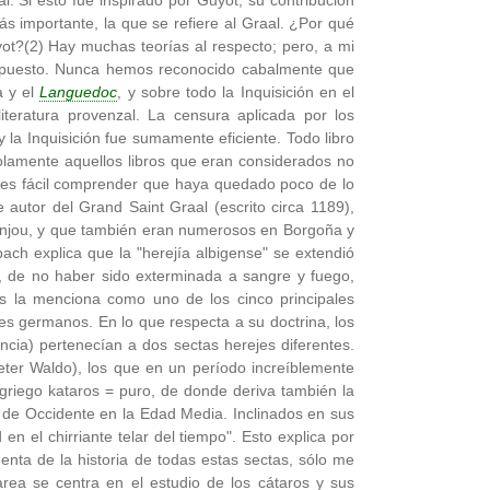
l. Si esto fue inspirado por Guyot, su contribución
ás importante, la que se refiere al Graal. ¿Por qué
yot?(2) Hay muchas teorías al respecto; pero, a mi
expuesto. Nunca hemos reconocido cabalmente que
a y el
Languedoc
, y sobre todo la Inquisición en el
iteratura provenzal. La censura aplicada por los
 la Inquisición fue sumamente eficiente. Todo libro
olamente aquellos libros que eran considerados no
, es fácil comprender que haya quedado poco de lo
 autor del Grand Saint Graal (escrito circa 1189),
n Anjou, y que también eran numerosos en Borgoña y
ach explica que la "herejía albigense" se extendió
, de no haber sido exterminada a sangre y fuego,
s la menciona como uno de los cinco principales
s germanos. En lo que respecta a su doctrina, los
ncia) pertenecían a dos sectas herejes diferentes.
er Waldo), los que en un período increíblemente
griego kataros = puro, de donde deriva también la
 de Occidente en la Edad Media. Inclinados en sus
d en el chirriante telar del tiempo". Esto explica por
enta de la historia de todas estas sectas, sólo me
area se centra en el estudio de los cátaros y sus