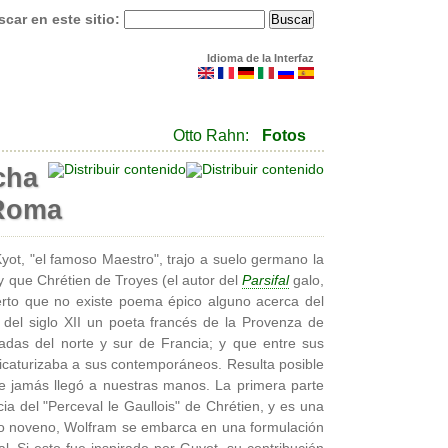
car en este sitio:
Idioma de la Interfaz
Otto Rahn:
Fotos
cha
 Roma
ot, "el famoso Maestro", trajo a suelo germano la
 que Chrétien de Troyes (el autor del
Parsifal
galo,
ierto que no existe poema épico alguno acerca del
 del siglo XII un poeta francés de la Provenza de
das del norte y sur de Francia; y que entre sus
icaturizaba a sus contemporáneos. Resulta posible
que jamás llegó a nuestras manos. La primera parte
ia del "Perceval le Gaullois" de Chrétien, y es una
ibro noveno, Wolfram se embarca en una formulación