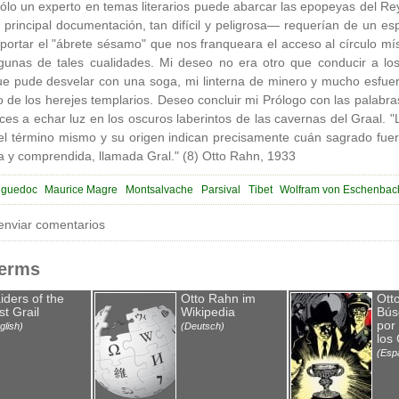
Sólo un experto en temas literarios puede abarcar las epopeyas del Rey 
 principal documentación, tan difícil y peligrosa— requerían de un es
aportar el "ábrete sésamo" que nos franqueara el acceso al círculo míst
lgunas de tales cualidades. Mi deseo no era otro que conducir a 
ue pude desvelar con una soga, mi linterna de minero y mucho esfuer
rio de los herejes templarios. Deseo concluir mi Prólogo con las palabr
s a echar luz en los oscuros laberintos de las cavernas del Graal. "L
 del término mismo y su origen indican precisamente cuán sagrado fue
a y comprendida, llamada Gral." (8) Otto Rahn, 1933
nguedoc
Maurice Magre
Montsalvache
Parsival
Tibet
Wolfram von Eschenbac
enviar comentarios
Terms
iders of the
Otto Rahn im
Ott
st Grail
Wikipedia
Bús
por
glish)
(Deutsch)
los
(Esp