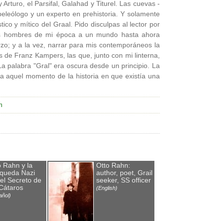
Arturo, el Parsifal, Galahad y Titurel. Las cuevas -
peleólogo y un experto en prehistoria. Y solamente
ico y mítico del Graal. Pido disculpas al lector por
los hombres de mi época a un mundo hasta ahora
zo; y a la vez, narrar para mis contemporáneos la
as de Franz Kampers, las que, junto con mi linterna,
a palabra "Gral" era oscura desde un principio. La
ra aquel momento de la historia en que existía una
h
o Rahn y la
Otto Rahn:
queda Nazi
author, poet, Grail
 el Secreto de
seeker, SS officer
 Cátaros
(English)
añol)