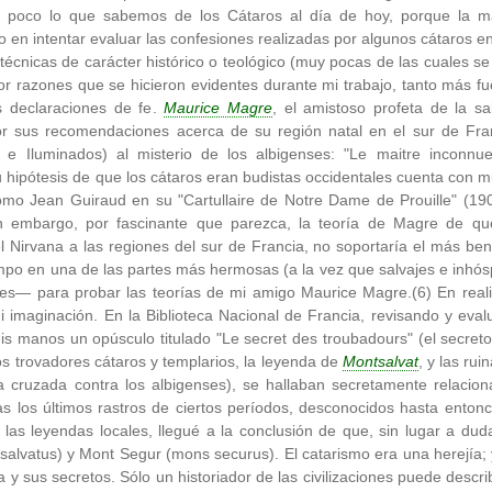
y poco lo que sabemos de los Cátaros al día de hoy, porque la may
en intentar evaluar las confesiones realizadas por algunos cátaros en 
écnicas de carácter histórico o teológico (muy pocas de las cuales se 
or razones que se hicieron evidentes durante mi trabajo, tanto más fu
 declaraciones de fe.
Maurice Magre
, el amistoso profeta de la s
r sus recomendaciones acerca de su región natal en el sur de Franc
s e Iluminados) al misterio de los albigenses: "Le maitre inconnu
u hipótesis de que los cátaros eran budistas occidentales cuenta con 
omo Jean Guiraud en su "Cartullaire de Notre Dame de Prouille" (19
n embargo, por fascinante que parezca, la teoría de Magre de que 
l Nirvana a las regiones del sur de Francia, no soportaría el más be
po en una de las partes más hermosas (a la vez que salvajes e inhósp
ses— para probar las teorías de mi amigo Maurice Magre.(6) En rea
 imaginación. En la Biblioteca Nacional de Francia, revisando y eval
mis manos un opúsculo titulado "Le secret des troubadours" (el secret
s trovadores cátaros y templarios, la leyenda de
Montsalvat
, y las ru
a cruzada contra los albigenses), se hallaban secretamente relacio
s los últimos rastros de ciertos períodos, desconocidos hasta entonces,
las leyendas locales, llegué a la conclusión de que, sin lugar a dud
alvatus) y Mont Segur (mons securus). El catarismo era una herejía; y
ca y sus secretos. Sólo un historiador de las civilizaciones puede descr