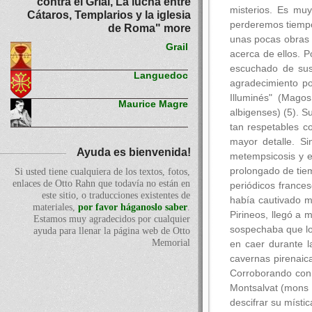
contra el Grial, La lucha entre
misterios. Es mu
Cátaros, Templarios y la iglesia
perderemos tiempo 
de Roma" more
unas pocas obras t
Grail
acerca de ellos. P
escuchado de sus
Languedoc
agradecimiento po
Illuminés" (Mago
Maurice Magre
albigenses) (5). S
tan respetables c
mayor detalle. Si
Ayuda es bienvenida!
metempsicosis y e
prolongado de tiem
Si usted tiene cualquiera de los textos, fotos,
enlaces de Otto Rahn que todavía no están en
periódicos france
este sitio, o traducciones existentes de
había cautivado mi
materiales,
por favor háganoslo saber
.
Pirineos, llegó a 
Estamos muy agradecidos por cualquier
sospechaba que lo
ayuda para llenar la página web de Otto
Memorial
en caer durante l
cavernas pirenaica
Corroborando con 
Montsalvat (mons s
descifrar su místi