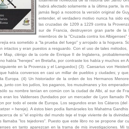
totalmente novedosa de la historia del Santo Gria
habrá afectado solamente a la última parte, la m
jamás llegó a nosotros la versión original de Gu
entender, el verdadero motivo nunca ha sido 
las cruzadas de 1209 a 1229 contra la Provenz
sur de Francia, destruyeron gran parte de la l
miembros de la "Cruzada contra los Albigenses" y
ejía era sometido a "la prueba del fuego" y arrojado a la hoguera. S
n intactos y eran puestos a resguardo. Con el uso de tales métodos
r Map, clérigo de la corte de Enrique II de Inglaterra, probablemente
en no había "herejes" en Bretaña, por contraste los había y muchos e
siguiente en la Provenza y el Languedoc) (3). Caesarius von Heisterb
que había conversos en casi un millar de pueblos y ciudades; y que
da Europa. (4) Un historiador de la orden de los Hermanos Menore
 junto con los judíos, los paganos, los musulmanes y los emperadore
 sólo su nombre tenían en común con la ciudad de Albi, al sur de Fra
 eran los Valdenses (fundados por un mercader de Lyon llamado Pet
ron por todo el oeste de Europa. Los segundos eran los Cátaros (del 
etzer = hereje). A éstos bien podía llamárseles los Mahatma Gandhis
acerca de si "el espíritu del mundo teje el traje viviente de la divinida
 llamaba "los tejedores". Puesto que este libro no se propone dar cu
ldenses en tanto aparezcan en la trama de mis investigaciones. Mi t