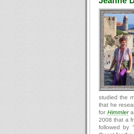
Jeanne D
studied the 
that he resea
for
Himmler
as
2008 that a f
followed by 