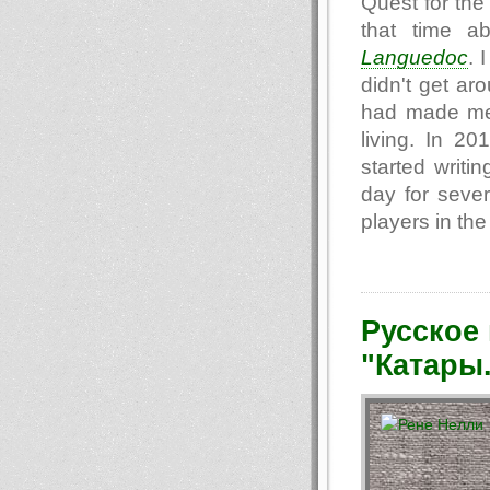
Quest for the 
that time a
Languedoc
. 
didn't get aro
had made me
living. In 20
started writi
day for seve
players in the
Русское
"Катары