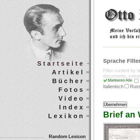
Sprache Filte
Startseite
Filter content by 
Artikel
documents, some
Bücher
Markieren Alle
Italienisch
Russ
Fotos
Video
Index
Brief an 
Lexikon
Random Lexicon