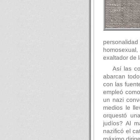
personalida
homosexual, 
exaltador de la
Así las c
abarcan todos
con las fuent
empleó como 
un nazi conv
medios le ll
orquestó una
judíos? Al 
nazificó el c
máximo dirige