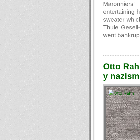
Maronniers'
entertaining 
sweater which
Thule Gesell
went bankrupt
Otto Rah
y nazis