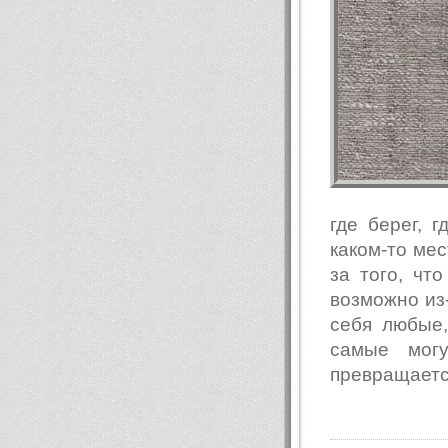
где берег, г
каком-то мес
за того, чт
возможно из-
себя любые,
самые могу
превращается