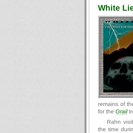
White Li
remains of th
for the
Grail
tr
Rahn visi
the time duri