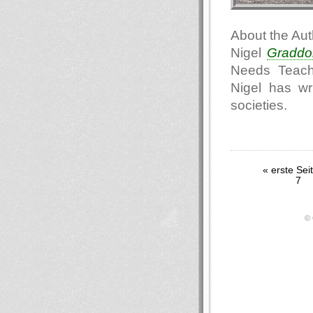
About the Aut
Nigel
Graddo
Needs Teache
Nigel has wri
societies.
« erste Sei
7
© 