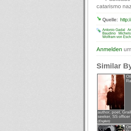
catarismo naz
Quelle:
http:
Antonio Gadal
Ar
Baudino
Michels
Wolfram von Esc
Anmelden
um
Similar B
Ot
Ra
author, poet, Grail
seeker, SS officer
(English)
Ot