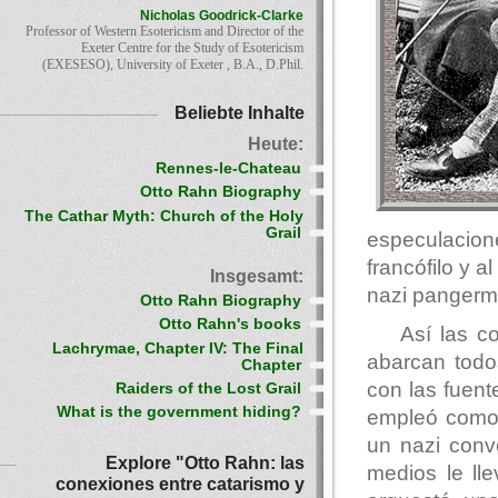
Nicholas Goodrick-Clarke
Professor of Western Esotericism and Director of the
Exeter Centre for the Study of Esotericism
(EXESESO), University of Exeter , B.A., D.Phil.
Beliebte Inhalte
Heute:
Rennes-le-Chateau
Otto Rahn Biography
The Cathar Myth: Church of the Holy
Grail
especulacion
francófilo y 
Insgesamt:
nazi pangermán
Otto Rahn Biography
Otto Rahn's books
Así las c
Lachrymae, Chapter IV: The Final
abarcan todos
Chapter
con las fuent
Raiders of the Lost Grail
What is the government hiding?
empleó como 
un nazi conv
Explore "Otto Rahn: las
medios le ll
conexiones entre catarismo y