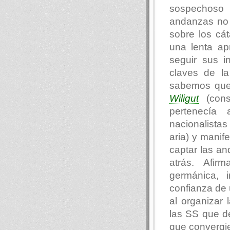
sospechoso 
andanzas no 
sobre los cá
una lenta ap
seguir sus i
claves de la
sabemos que 
Wiligut
(cons
pertenecía 
nacionalistas
aria) y manif
captar las a
atrás. Afir
germánica, i
confianza de 
al organizar 
las SS que de
que convergie