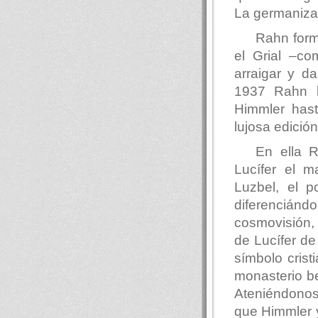
La germanizac
Rahn form
el Grial –co
arraigar y d
1937 Rahn l
Himmler hast
lujosa edició
En ella 
Lucífer el m
Luzbel, el p
diferenciándo
cosmovisión, 
de Lucífer de
símbolo crist
monasterio be
Ateniéndonos 
que Himmler y