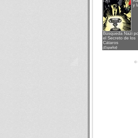
Ra
y l
Búsqueda Nazi po
el Secreto de los
Cátaros
(Español)
© 