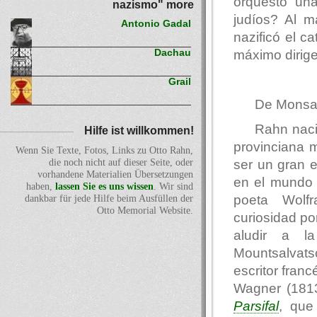
orquestó una
nazismo" more
judíos? Al 
Antonio Gadal
nazificó el c
máximo dirige
Dachau
Grail
De Monsal
Rahn nac
Hilfe ist willkommen!
provinciana 
Wenn Sie Texte, Fotos, Links zu Otto Rahn,
ser un gran e
die noch nicht auf dieser Seite, oder
vorhandene Materialien Übersetzungen
en el mundo d
haben,
lassen Sie es uns wissen
. Wir sind
poeta Wol
dankbar für jede Hilfe beim Ausfüllen der
Otto Memorial Website.
curiosidad po
aludir a l
Mountsalvatsc
escritor franc
Wagner (1813
Parsifal
, que