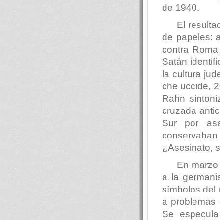
de 1940.
El result
de papeles: a
contra Roma 
Satán identifi
la cultura ju
che uccide, 2
Rahn sintoniz
cruzada antic
Sur por asa
conservaban 
¿Asesinato, s
En marzo 
a la germanis
símbolos del 
a problemas 
Se especula