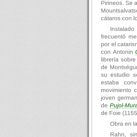
Pirineos. Se 
Mountsalvats
cátaros con lo
Instalado
frecuentó me
por el catari
con Antonin
librería sob
de Montségur
su estudio s
estaba conv
movimiento c
joven german
de
Pujol-Mura
de Foie (1155
Obra en l
Rahn, si