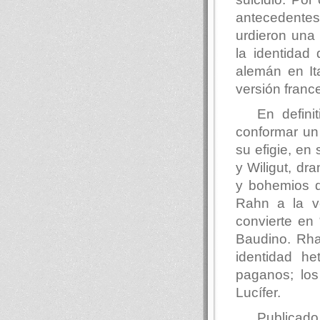
antecedentes
urdieron una
la identidad
alemán en It
versión franc
En defin
conformar un
su efigie, en
y Wiligut, dr
y bohemios de
Rahn a la v
convierte en 
Baudino. Rha
identidad h
paganos; los
Lucífer.
Publicado