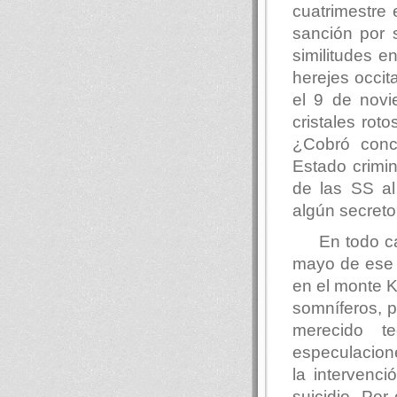
cuatrimestre
sanción por s
similitudes e
herejes occit
el 9 de nov
cristales rot
¿Cobró conc
Estado crimi
de las SS al
algún secret
En todo c
mayo de ese a
en el monte K
somníferos, 
merecido t
especulacione
la intervenc
suicidio. Por