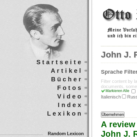
John J. R
Startseite
Artikel
Sprache Filte
Bücher
Filter content by 
documents, some
Fotos
Markieren Alle
Video
Italienisch
Russ
Index
Lexikon
A review
John J. R
Random Lexicon