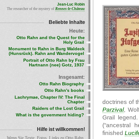
Jean-Luc Robin
The researcher of the mystery of
Rennes-le-Château
Beliebte Inhalte
Heute:
Otto Rahn and the Quest for the
Holy Grail
Monument to Rahn in Burg Waldeck
(Hunsrück). Rahn and Wandervogel
Portrait of Otto Rahn by Frau
Hartnann (nee) Gotz, 1937
Insgesamt:
Otto Rahn Biography
Otto Rahn's books
Lachrymae, Chapter IV: The Final
doctrines of 
Chapter
Raiders of the Lost Grail
Parzival
, Wo
What is the government hiding?
Grail legen
(“ancestral 
Hilfe ist willkommen!
finished
Lucif
Wenn Sie Texte, Fotos, Links zu Otto Rahn,