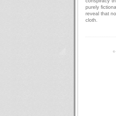
conspiracy th
purely fiction
reveal that n
cloth.
© 