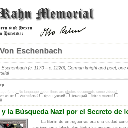
 Von Eschenbach
Eschenbach (c. 1170 – c. 1220), German knight and poet, one of 
sifal
тр
guage (under No language option there are photos, documents, some videos)
ет языка
Английский
Французский
Немецкий
Итальянский
ий
y la Búsqueda Nazi por el Secreto de l
La Berlin de entreguerras era una ciudad cono
sus jovenes intelectuales. Entre los personajes qu