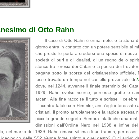
anesimo di Otto Rahn
Il caso di Otto Rahn è ormai noto: è la storia
giorno entra in contatto con un potere sensibile al mit
che presto lo porta a credersi una specie di nuovo 
società di puri e di idealisti, di un regno dello sp
storico tra l’eresia dei Catari e la poesia dei trovato
pagana sotto la scorza del cristianesimo ufficiale, 
fosse trovato un tempo nel castello provenzale di
M
dove, nel 1244, avvenne il finale sterminio dei Cata
1929, Rahn svolse ricerce, percorse grotte e cammi
arcani. Alla fine raccolse il tutto e scrisse il celebr
L’incontro fatale con Himmler, anch’egli interessato al
cristiani, il pronto arruolamento e la rapida ascesa
piccolo-grande segreto. Sembra infatti che una mal v
dimissioni dall’Ordine Nero nel 1938 e infine de
lo, nel marzo del 1939. Rahn rimase vittima di un trauma, per esser 
 ideologico delle SS? Venne forse spinto a quel gesto? O ci arrivò da