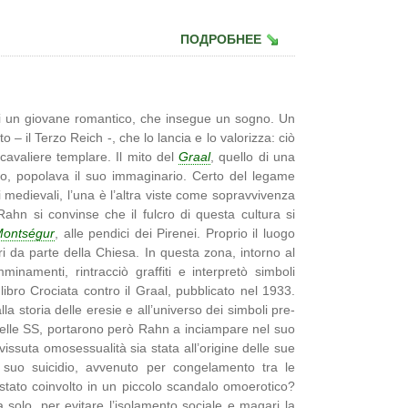
ПОДРОБНЕЕ
 di un giovane romantico, che insegue un sogno. Un
o – il Terzo Reich -, che lo lancia e lo valorizza: ciò
cavaliere templare. Il mito del
Graal
, quello di una
irito, popolava il suo immaginario. Certo del legame
ri medievali, l’una è l’altra viste come sopravvivenza
Rahn si convinse che il fulcro di questa cultura si
ontségur
, alle pendici dei Pirenei. Proprio il luogo
ri da parte della Chiesa. In questa zona, intorno al
namenti, rintracciò graffiti e interpretò simboli
e libro Crociata contro il Graal, pubblicato nel 1933.
la storia delle eresie e all’universo dei simboli pre-
 nelle SS, portarono però Rahn a inciampare nel suo
issuta omosessualità sia stata all’origine delle sue
l suo suicidio, avvenuto per congelamento tra le
stato coinvolto in un piccolo scandalo omoerotico?
 solo, per evitare l’isolamento sociale e magari la