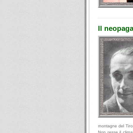
Il neopag
montagne del Tiro
Non resse il clima