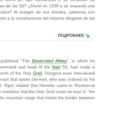
filas de las SS? ¿Murió en 1939 o se orquestó una
 judíos? Al margen de sus móviles, sabemos con
ción y la complacencia del máximo dirigente de las
ПОДРОБНЕЕ
 published “The
Desecrated Abbey
”, in which he
in-command and head of the
Nazi
SS, had made a
earch of the Holy
Grail
. Góngora even interviewed
erson that spoke German, who was ordered by his
40. Ripol related that Himmler came to Montserrat
h mentions that the Holy Grail could be kept in “the
the mountain range that marks the border between