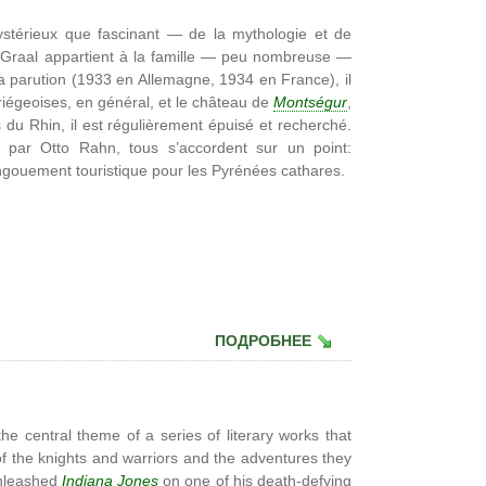
térieux que fascinant — de la mythologie et de
le Graal appartient à la famille — peu nombreuse —
a parution (1933 en Allemagne, 1934 en France), il
riégeoises, en général, et le château de
Montségur
,
 du Rhin, il est régulièrement épuisé et recherché.
 par Otto Rahn, tous s’accordent sur un point:
engouement touristique pour les Pyrénées cathares.
ПОДРОБНЕЕ
e central theme of a series of literary works that
of the knights and warriors and the adventures they
unleashed
Indiana Jones
on one of his death-defying