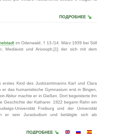
ПОДРОБНЕЕ
helstadt
im Odenwald; † 13./14. März 1939 bei Söll
ller, Mediävist und Ariosoph,[1] der sich mit dem
 erstes Kind des Justizamtmanns Karl und Clara
 er das humanistische Gymnasium erst in Bingen,
in Abitur machte er in Gießen. Dort begeisterte ihn
 die Geschichte der Katharer. 1922 begann Rahn ein
dwigs-Universität Freiburg und der Universität
ch er sein Jurastudium und betätigte sich als
ПОДРОБНЕЕ