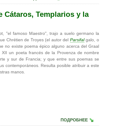
e Cátaros, Templarios y la
t, "el famoso Maestro", trajo a suelo germano la
ue Chrétien de Troyes (el autor del
Parsifal
galo, o
 que no existe poema épico alguno acerca del Graal
lo XII un poeta francés de la Provenza de nombre
rte y sur de Francia; y que entre sus poemas se
sus contemporáneos. Resulta posible atribuir a este
estras manos.
ПОДРОБНЕЕ