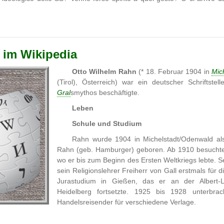
 im Wikipedia
Otto Wilhelm Rahn
(* 18. Februar 1904 in
Mic
(Tirol), Österreich) war ein deutscher Schriftste
Gral
smythos beschäftigte.
Leben
Schule und Studium
Rahn wurde 1904 in Michelstadt/Odenwald als
Rahn (geb. Hamburger) geboren. Ab 1910 besuchte
wo er bis zum Beginn des Ersten Weltkriegs lebte. Se
sein Religionslehrer Freiherr von Gall erstmals für
Jurastudium in Gießen, das er an der Albert-Lu
Heidelberg fortsetzte. 1925 bis 1928 unterbra
Handelsreisender für verschiedene Verlage.