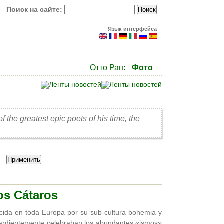
Поиск на сайте:
Язык интерфейса
Отто Ран:
Фото
the greatest epic poets of his time, the
os Cátaros
cida en toda Europa por su sub-cultura bohemia y
e ardientemente celebraban los abundantes «ismos»