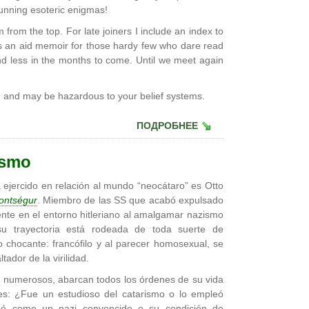
unning esoteric enigmas!
from the top. For late joiners I include an index to
as an aid memoir for those hardy few who dare read
 and less in the months to come. Until we meet again
' and may be hazardous to your belief systems.
ПОДРОБНЕЕ
ismo
ercido en relación al mundo “neocátaro” es Otto
ontségur
. Miembro de las SS que acabó expulsado
yente en el entorno hitleriano al amalgamar nazismo
 trayectoria está rodeada de toda suerte de
 chocante: francófilo y al parecer homosexual, se
ador de la virilidad.
on numerosos, abarcan todos los órdenes de su vida
bles: ¿Fue un estudioso del catarismo o lo empleó
uó como un nazi convencido o su condición de