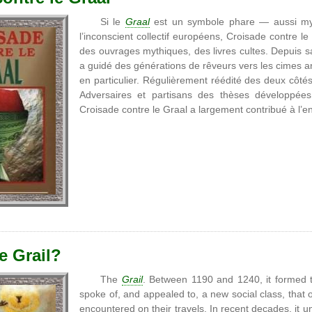
Si le
Graal
est un symbole phare — aussi mys
l’inconscient collectif européens, Croisade contre 
des ouvrages mythiques, des livres cultes. Depuis s
a guidé des générations de rêveurs vers les cimes a
en particulier. Régulièrement réédité des deux côtés
Adversaires et partisans des thèses développées
Croisade contre le Graal a largement contribué à l’
e Grail?
The
Grail
. Between 1190 and 1240, it formed th
spoke of, and appealed to, a new social class, that 
encountered on their travels. In recent decades, it 