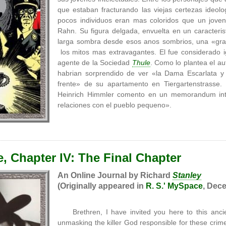
que estaban fracturando las viejas certezas ideolo
pocos individuos eran mas coloridos que un joven
Rahn. Su figura delgada, envuelta en un caracteris
larga sombra desde esos anos sombrios, una «gran
los mitos mas extravagantes. El fue considerado i
agente de la Sociedad
Thule
. Como lo plantea el au
habrian sorprendido de ver «la Dama Escarlata y 
frente» de su apartamento en Tiergartenstrass
Heinrich Himmler comento en un memorandum int
relaciones con el pueblo pequeno».
, Chapter IV: The Final Chapter
An Online Journal by Richard
Stanley
(Originally appeared in
R. S.' MySpace
, Dece
Brethren, I have invited you here to this ancie
unmasking the killer God responsible for these crimes