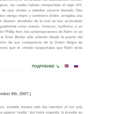
gicas, las cuales habian compactado el siglo XIX,
 de ojos verdes y cabellos oscuros llamado Otto
tico abrigo negro y sombrero tiroles, arrojaba una
 silueta» alrededor de la cual se han acumulado
gualmente como mason, rosacruz, luciferino, y un
tor Phillip Kerr, los contemporaneos de Rahn no se
la Gran Bestia salir volando desde la puerta del
e. Uno de sus companeros de la Orden Negra de
erno que el «medio sospechaba que Rahn tenia
ПОДРОБНЕЕ
mber 9th, 2007.)
nt, invisible theatre with the intention of not only
 against 'reality', but more cogently, to provide an