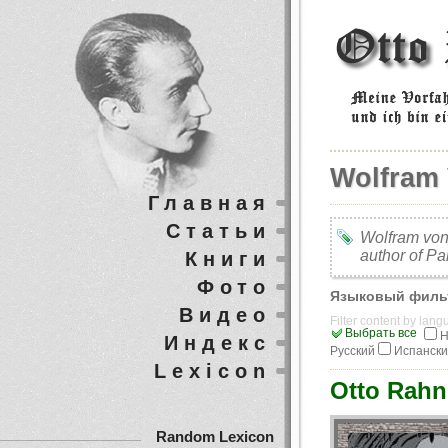
Wolfram
Главная
Статьи
Wolfram von 
author of Par
Книги
Фото
Языковый филь
Видео
Filter content by lan
Выбрать все
Н
Индекс
Русский
Испанск
Lexicon
Otto Rahn 
Random Lexicon