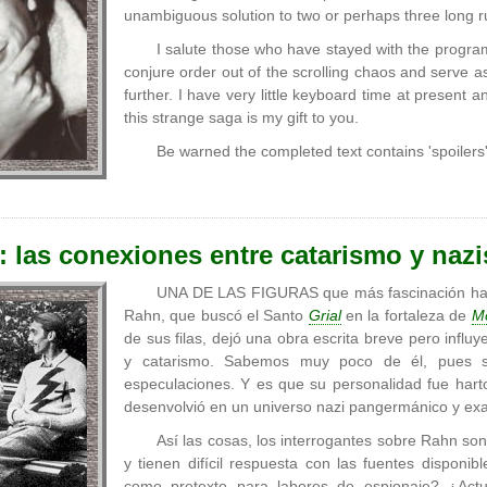
unambiguous solution to two or perhaps three long r
I salute those who have stayed with the program 
conjure order out of the scrolling chaos and serve 
further. I have very little keyboard time at present
this strange saga is my gift to you.
Be warned the completed text contains 'spoilers
: las conexiones entre catarismo y naz
UNA DE LAS FIGURAS que más fascinación ha ej
Rahn, que buscó el Santo
Grial
en la fortaleza de
M
de sus filas, dejó una obra escrita breve pero influ
y catarismo. Sabemos muy poco de él, pues su
especulaciones. Y es que su personalidad fue harto
desenvolvió en un universo nazi pangermánico y exalt
Así las cosas, los interrogantes sobre Rahn s
y tienen difícil respuesta con las fuentes disponi
como pretexto para labores de espionaje? ¿Act