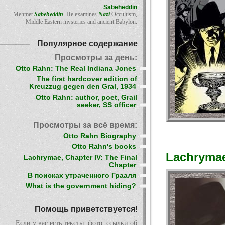
Sabeheddin
Mehmet
Sabeheddin
. He examines
Nazi
Occultism,
Middle Eastern mysteries and ancient Babylon.
Популярное содержание
Просмотры за день:
Otto Rahn: The Real Indiana Jones
The first hardcover edition of
Kreuzzug gegen den Gral, 1934
Otto Rahn: author, poet, Grail
seeker, SS officer
Просмотры за всё время:
Otto Rahn Biography
Otto Rahn's books
Lachrymae
Lachrymae, Chapter IV: The Final
Chapter
В поисках утраченного Грааля
What is the government hiding?
Помощь приветствуется!
Если у вас есть тексты, фото, ссылки об