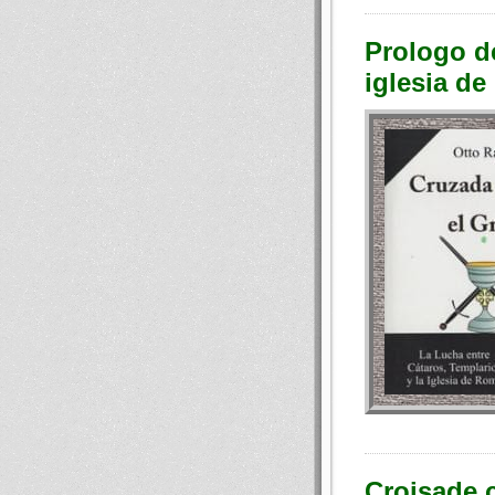
Prologo de
iglesia d
Croisade c