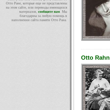
Отто Ране, которые еще не представлены
на этом сайте, или переводы имеющихся
материалов,
сообщите нам
. Мы
благодарны за любую помощь в
наполнении сайта памяти Отто Рана.
Otto Rahn