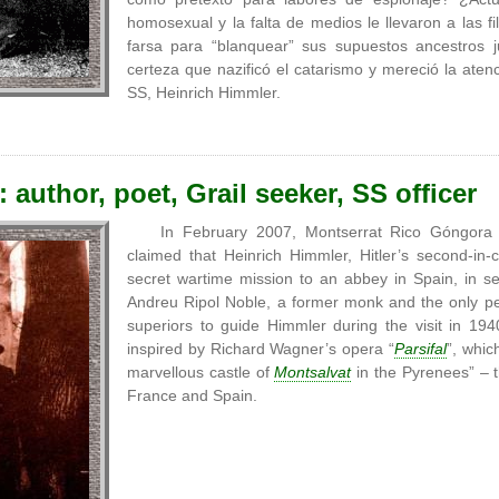
homosexual y la falta de medios le llevaron a las 
farsa para “blanquear” sus supuestos ancestros
certeza que nazificó el catarismo y mereció la aten
SS, Heinrich Himmler.
 author, poet, Grail seeker, SS officer
In February 2007, Montserrat Rico Góngora
claimed that Heinrich Himmler, Hitler’s second-
secret wartime mission to an abbey in Spain, in s
Andreu Ripol Noble, a former monk and the only p
superiors to guide Himmler during the visit in 19
inspired by Richard Wagner’s opera “
Parsifal
”, whic
marvellous castle of
Montsalvat
in the Pyrenees” – 
France and Spain.