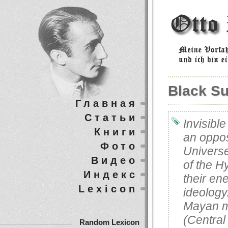
Black S
Главная
Статьи
Invisibl
Книги
an opposi
Фото
Universe
Видео
of the H
Индекс
their en
Lexicon
ideology
Mayan m
(Central
Random Lexicon