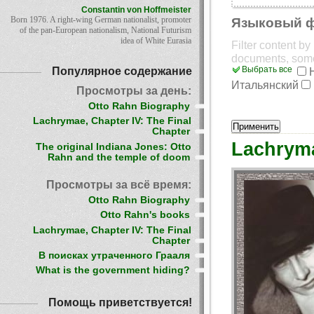
Constantin von Hoffmeister
Born 1976. A right-wing German nationalist, promoter
Языковый 
of the pan-European nationalism, National Futurism
idea of White Eurasia
Filter content b
documents, som
Популярное содержание
Выбрать все
Итальянский
Просмотры за день:
Otto Rahn Biography
Lachrymae, Chapter IV: The Final
Chapter
Lachryma
The original Indiana Jones: Otto
Rahn and the temple of doom
Просмотры за всё время:
Otto Rahn Biography
Otto Rahn's books
Lachrymae, Chapter IV: The Final
Chapter
В поисках утраченного Грааля
What is the government hiding?
Помощь приветствуется!