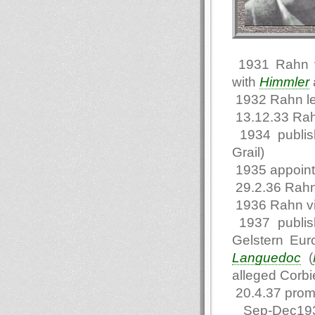
1931 Rahn vi
with
Himmler
1932 Rahn l
13.12.33 Rah
1934 publi
Grail)
1935 appointe
29.2.36 Rahn
1936 Rahn vi
1937 publis
Gelstern Eur
Languedoc
(
alleged Corbie
20.4.37 promo
Sep-Dec1937 