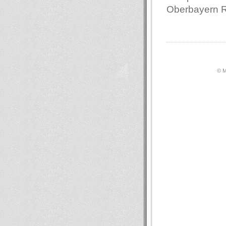
Oberbayern 
© М