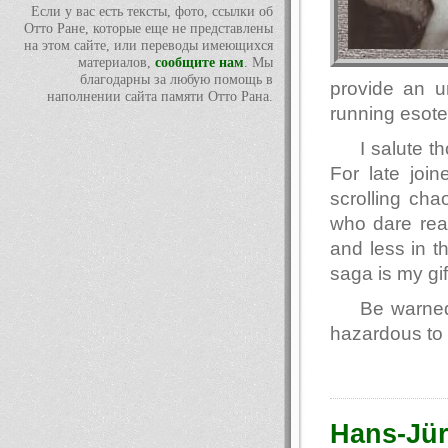
Если у вас есть тексты, фото, ссылки об
Отто Ране, которые еще не представлены
на этом сайте, или переводы имеющихся
материалов,
сообщите нам
. Мы
благодарны за любую помощь в
provide an u
наполнении сайта памяти Отто Рана.
running esote
I salute 
For late join
scrolling ch
who dare read
and less in t
saga is my gif
Be warned
hazardous to 
Hans-Jü