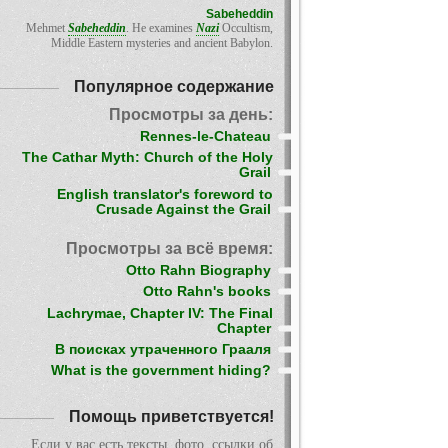
Sabeheddin
Mehmet
Sabeheddin
. He examines
Nazi
Occultism,
Middle Eastern mysteries and ancient Babylon.
Популярное содержание
Просмотры за день:
Rennes-le-Chateau
The Cathar Myth: Church of the Holy
Grail
English translator's foreword to
Crusade Against the Grail
Просмотры за всё время:
Otto Rahn Biography
Otto Rahn's books
Lachrymae, Chapter IV: The Final
Chapter
В поисках утраченного Грааля
What is the government hiding?
Помощь приветствуется!
Если у вас есть тексты, фото, ссылки об