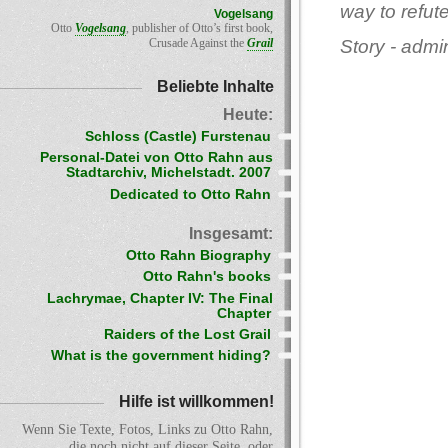
way to refute 
Vogelsang
Otto
Vogelsang
, publisher of Otto’s first book,
Crusade Against the
Grail
Story - admi
Beliebte Inhalte
Heute:
Schloss (Castle) Furstenau
Personal-Datei von Otto Rahn aus
Stadtarchiv, Michelstadt. 2007
Dedicated to Otto Rahn
Insgesamt:
Otto Rahn Biography
Otto Rahn's books
Lachrymae, Chapter IV: The Final
Chapter
Raiders of the Lost Grail
What is the government hiding?
Hilfe ist willkommen!
Wenn Sie Texte, Fotos, Links zu Otto Rahn,
die noch nicht auf dieser Seite, oder