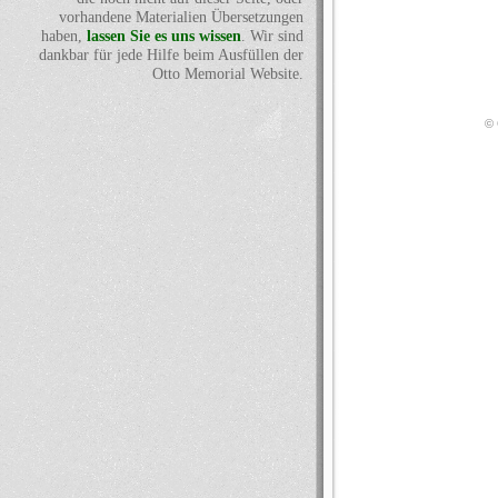
vorhandene Materialien Übersetzungen
haben,
lassen Sie es uns wissen
. Wir sind
dankbar für jede Hilfe beim Ausfüllen der
Otto Memorial Website.
© 