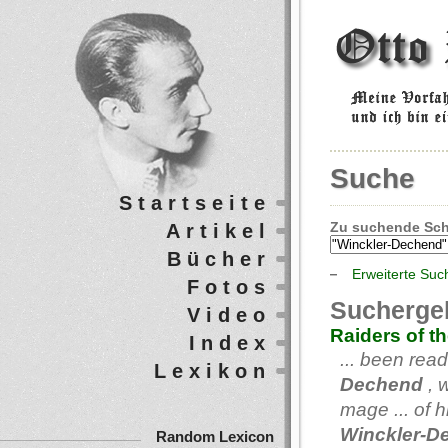
Suche
Startseite
Zu suchende Sch
Artikel
Bücher
Erweiterte Suc
Fotos
Sucherge
Video
Raiders of th
Index
... been rea
Lexikon
Dechend
, 
mage ... of 
Winckler-D
Random Lexicon