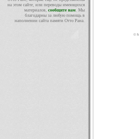
на этом сайте, или переводы имеющихся
материалов,
сообщите нам
. Мы
благодарны за любую помощь в
наполнении сайта памяти Отто Рана.
© М