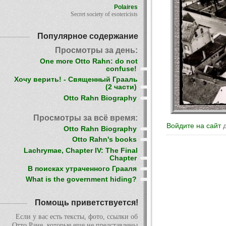
Polaires
Secret society of esotericists
Популярное содержание
Просмотры за день:
One more Otto Rahn: do not
confuse!
Хочу верить! - Священный Грааль
(2 части)
Otto Rahn Biography
Просмотры за всё время:
Войдите на сайт
д
Otto Rahn Biography
Otto Rahn's books
Lachrymae, Chapter IV: The Final
Chapter
В поисках утраченного Грааля
What is the government hiding?
Помощь приветствуется!
Если у вас есть тексты, фото, ссылки об
Отто Ране, которые еще не представлены