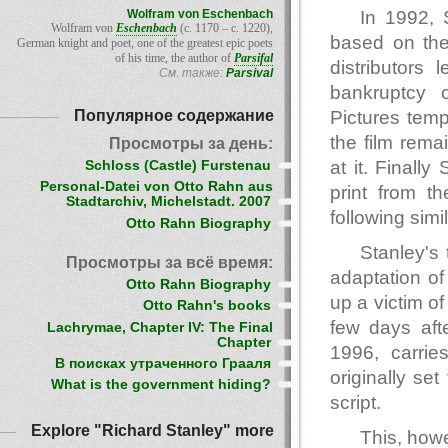
Wolfram von Eschenbach
In 1992, 
Wolfram von
Eschenbach
(c. 1170 – c. 1220),
based on the 
German knight and poet, one of the greatest epic poets
of his time, the author of
Parsifal
distributors
См. также:
Parsival
bankruptcy 
Популярное содержание
Pictures temp
the film rem
Просмотры за день:
at it. Finall
Schloss (Castle) Furstenau
Personal-Datei von Otto Rahn aus
print from th
Stadtarchiv, Michelstadt. 2007
following simi
Otto Rahn Biography
Stanley's
Просмотры за всё время:
adaptation of
Otto Rahn Biography
up a victim o
Otto Rahn's books
few days afte
Lachrymae, Chapter IV: The Final
Chapter
1996, carrie
В поисках утраченного Грааля
originally se
What is the government hiding?
script.
Explore "Richard Stanley" more
This, how