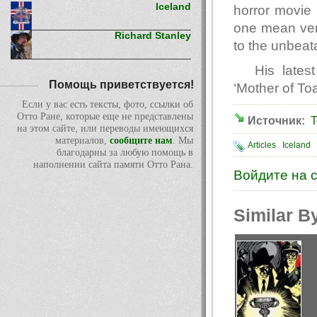
Iceland
horror movie 
one mean ven
Richard Stanley
to the unbeat
His lates
Помощь приветствуется!
‘Mother of Toa
Если у вас есть тексты, фото, ссылки об
Отто Ране, которые еще не представлены
Источник:
T
на этом сайте, или переводы имеющихся
материалов,
сообщите нам
. Мы
Articles
Iceland
благодарны за любую помощь в
наполнении сайта памяти Отто Рана.
Войдите на 
Similar B