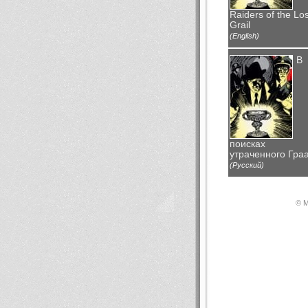
Raiders of the Los
Grail
(English)
В
поисках
утраченного Гра
(Русский)
© М