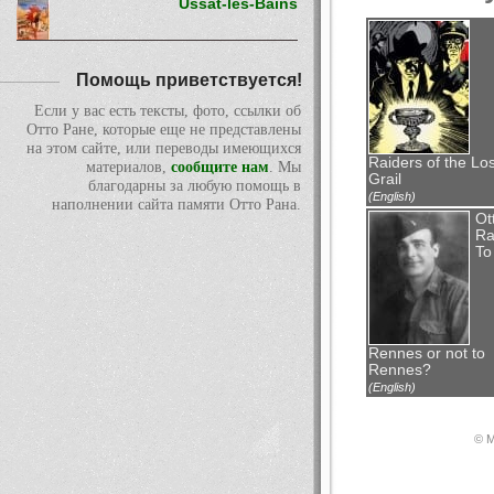
Ussat-les-Bains
Помощь приветствуется!
Если у вас есть тексты, фото, ссылки об
Отто Ране, которые еще не представлены
на этом сайте, или переводы имеющихся
Raiders of the Los
материалов,
сообщите нам
. Мы
Grail
благодарны за любую помощь в
(English)
наполнении сайта памяти Отто Рана.
Ot
Ra
To
Rennes or not to
Rennes?
(English)
© М