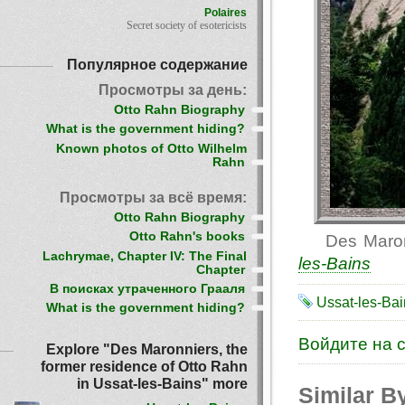
Polaires
Secret society of esotericists
Популярное содержание
Просмотры за день:
Otto Rahn Biography
What is the government hiding?
Known photos of Otto Wilhelm
Rahn
Просмотры за всё время:
Otto Rahn Biography
Otto Rahn's books
Des Maron
Lachrymae, Chapter IV: The Final
les-Bains
Chapter
В поисках утраченного Грааля
Ussat-les-Bai
What is the government hiding?
Войдите на 
Explore "Des Maronniers, the
former residence of Otto Rahn
in Ussat-les-Bains" more
Similar B