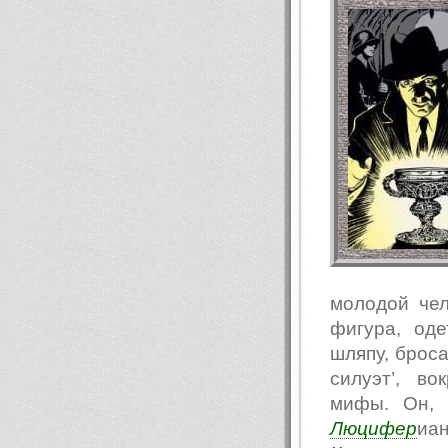
молодой чел
фигура, од
шляпу, броса
силуэт’, в
мифы. Он, 
Люцифер
иа