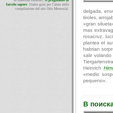
di materiali esistenti,
vi preghiamo di
farcelo sapere
. Siamo grati per l'aiuto nella
compilazione del sito Otto Memorial.
delgada, env
tiroles, arro
«gran siluet
mas extravag
rosacruz, luc
plantea el au
habrian sorp
salir voland
Tiergartenst
Heinrich
Him
«medio sosp
pequeno».
В поиск