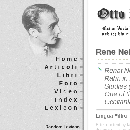
Rene Nel
Home
Articoli
Renat Ne
Libri
Rahn in 
Foto
Studies 
Video
One of t
Index
Occitani
Lexicon
Lingua Filtro
Filter content by 
Random Lexicon
documents, some