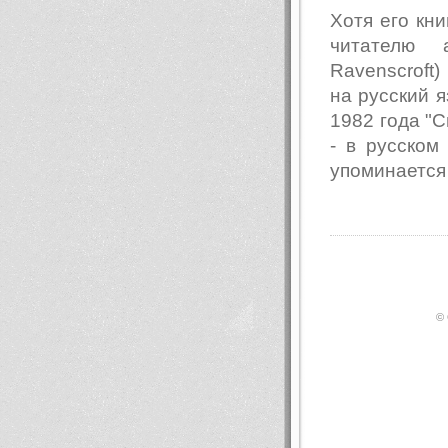
Хотя его кни
читателю 
Ravenscroft
на русский я
1982 года "Св
- в русском
упоминается
© 