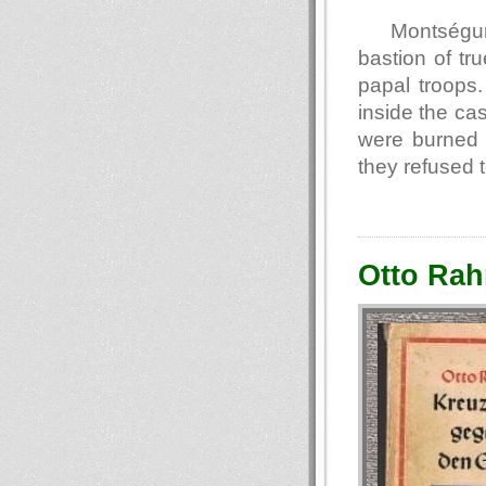
Montségur 
bastion of tr
papal troops
inside the ca
were burned 
they refused 
Otto Rah