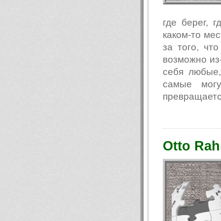
где берег, г
каком-то мес
за того, чт
возможно из-
себя любые,
самые могу
превращается
Otto Rah