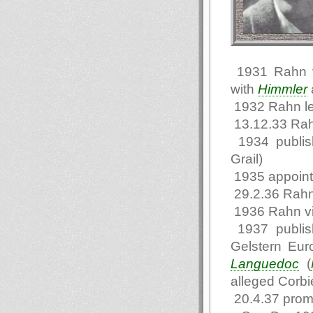
1931 Rahn vi
with
Himmler
1932 Rahn l
13.12.33 Rah
1934 publi
Grail)
1935 appointe
29.2.36 Rahn
1936 Rahn vi
1937 publis
Gelstern Eur
Languedoc
(
alleged Corbie
20.4.37 promo