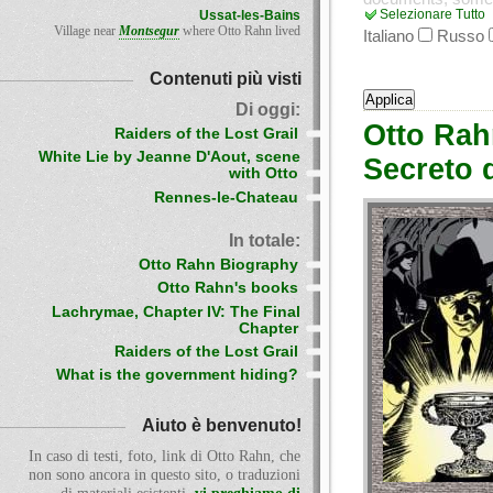
Ussat-les-Bains
Selezionare Tutto
Village near
Montsegur
where Otto Rahn lived
Italiano
Russo
Contenuti più visti
Di oggi:
Otto Rah
Raiders of the Lost Grail
White Lie by Jeanne D'Aout, scene
Secreto 
with Otto
Rennes-le-Chateau
In totale:
Otto Rahn Biography
Otto Rahn's books
Lachrymae, Chapter IV: The Final
Chapter
Raiders of the Lost Grail
What is the government hiding?
Aiuto è benvenuto!
In caso di testi, foto, link di Otto Rahn, che
non sono ancora in questo sito, o traduzioni