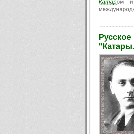
Катар
ом и 
международн
Русское
"Катары