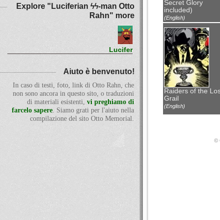
Secret Glory
Explore "Luciferian ϟϟ-man Otto
included)
Rahn" more
(English)
Lucifer
Aiuto è benvenuto!
In caso di testi, foto, link di Otto Rahn, che
Raiders of the Los
non sono ancora in questo sito, o traduzioni
Grail
di materiali esistenti,
vi preghiamo di
(English)
farcelo sapere
. Siamo grati per l'aiuto nella
compilazione del sito Otto Memorial.
© 