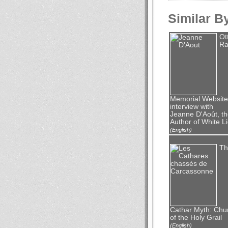
Similar B
Ot
Ra
Memorial Website
interview with
Jeanne D'Août, t
Author of White L
(English)
Th
Cathar Myth: Chu
of the Holy Grail
(English)