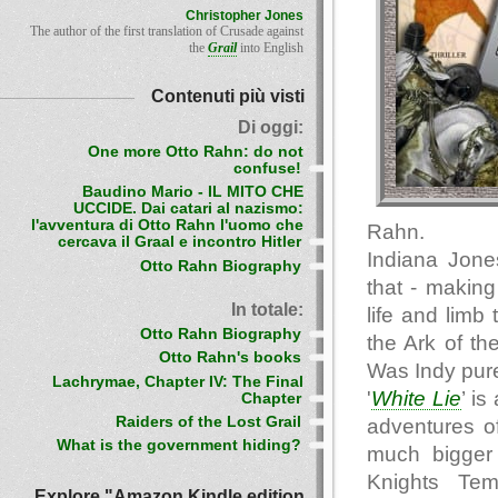
Christopher Jones
The author of the first translation of Crusade against
the
Grail
into English
Contenuti più visti
Di oggi:
One more Otto Rahn: do not
confuse!
Baudino Mario - IL MITO CHE
UCCIDE. Dai catari al nazismo:
l'avventura di Otto Rahn l'uomo che
Rahn.
cercava il Graal e incontro Hitler
Indiana Jone
Otto Rahn Biography
that - making
In totale:
life and limb
Otto Rahn Biography
the Ark of t
Otto Rahn's books
Was Indy pure 
Lachrymae, Chapter IV: The Final
'
White Lie
’ is
Chapter
Raiders of the Lost Grail
adventures o
What is the government hiding?
much bigger 
Knights Te
Explore "Amazon Kindle edition