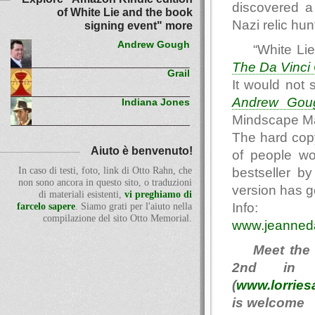
discovered a
of White Lie and the book
Nazi relic hu
signing event" more
Andrew Gough
“White Li
The Da Vinci
Grail
It would not 
Andrew Gou
Indiana Jones
Mindscape M
The hard copy
Aiuto è benvenuto!
of people wo
bestseller b
In caso di testi, foto, link di Otto Rahn, che
non sono ancora in questo sito, o traduzioni
version has g
di materiali esistenti,
vi preghiamo di
Info:
farcelo sapere
. Siamo grati per l'aiuto nella
compilazione del sito Otto Memorial.
www.jeanned
Meet the
2nd in A
(
www.lorrie
is welcome