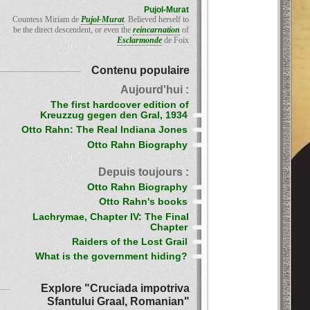
Pujol-Murat
Countess Miriam de
Pujol-Murat
. Believed herself to
be the direct descendent, or even the
reincarnation
of
Esclarmonde
de Foix
Contenu populaire
Aujourd'hui :
The first hardcover edition of
Kreuzzug gegen den Gral, 1934
Otto Rahn: The Real Indiana Jones
Otto Rahn Biography
Depuis toujours :
Otto Rahn Biography
Otto Rahn's books
Lachrymae, Chapter IV: The Final
Chapter
Raiders of the Lost Grail
What is the government hiding?
Explore "Cruciada impotriva
Sfantului Graal, Romanian"