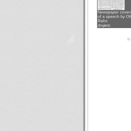
Newspaper cover
of a speech by Ot
Rahn
(English)
© 