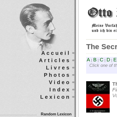
The Secr
Accueil
A
B
C
D
E
Articles
|
|
|
|
Click one of t
Livres
Photos
Video
T
Index
Fi
Vo
Lexicon
Random Lexicon