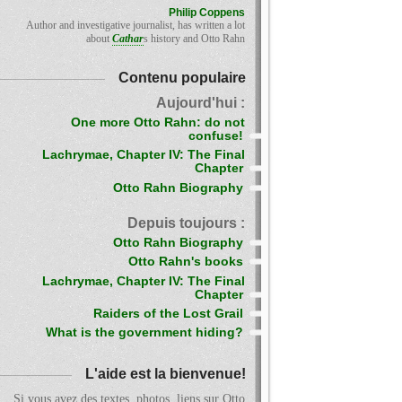
Philip Coppens
Author and investigative journalist, has written a lot
about
Cathar
s history and Otto Rahn
Contenu populaire
Aujourd'hui :
One more Otto Rahn: do not
confuse!
Lachrymae, Chapter IV: The Final
Chapter
Otto Rahn Biography
Depuis toujours :
Otto Rahn Biography
Otto Rahn's books
Lachrymae, Chapter IV: The Final
Chapter
Raiders of the Lost Grail
What is the government hiding?
L'aide est la bienvenue!
Si vous avez des textes, photos, liens sur Otto