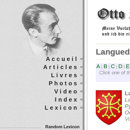
Langued
Accueil
A
B
C
D
E
Articles
|
|
|
|
Click one of t
Livres
Photos
Video
L
Index
La
Py
Lexicon
Oc
Vo
Random Lexicon