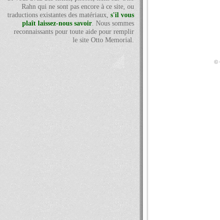
Rahn qui ne sont pas encore à ce site, ou
traductions existantes des matériaux,
s'il vous
plaît laissez-nous savoir
. Nous sommes
reconnaissants pour toute aide pour remplir
le site Otto Memorial.
© 