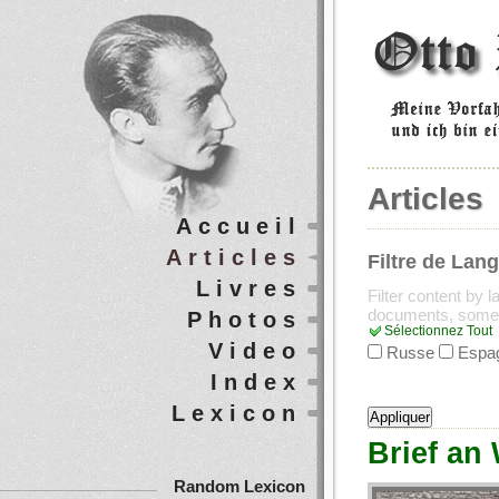
Articles
Accueil
Articles
Filtre de Lan
Livres
Filter content by 
documents, some
Photos
Sélectionnez Tout
Video
Russe
Espa
Index
Lexicon
Brief an 
Random Lexicon