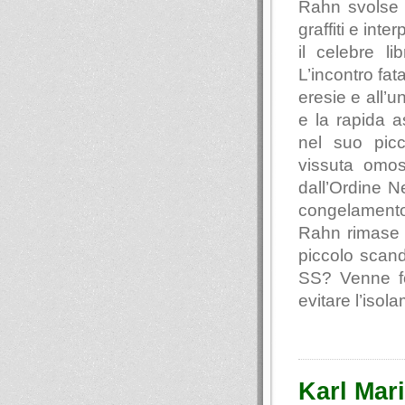
Rahn svolse r
graffiti e inte
il celebre li
L’incontro fa
eresie e all’u
e la rapida 
nel suo picc
vissuta omose
dall’Ordine N
congelamento
Rahn rimase v
piccolo scand
SS? Venne fo
evitare l’iso
Karl Mari