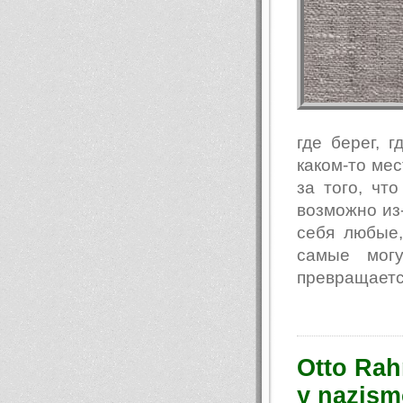
где берег, г
каком-то мес
за того, чт
возможно из-
себя любые,
самые могу
превращается
Otto Rah
y nazis