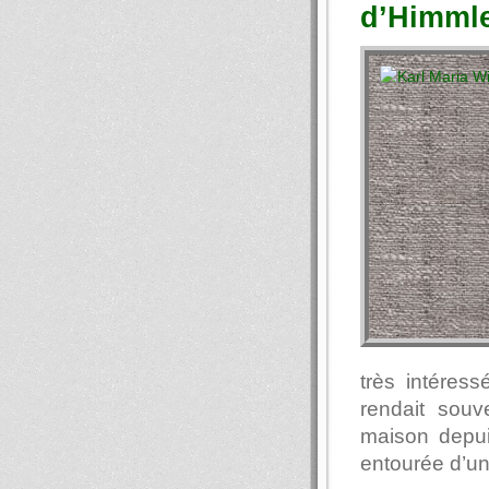
d’Himml
très intéress
rendait souv
maison depuis
entourée d’un 