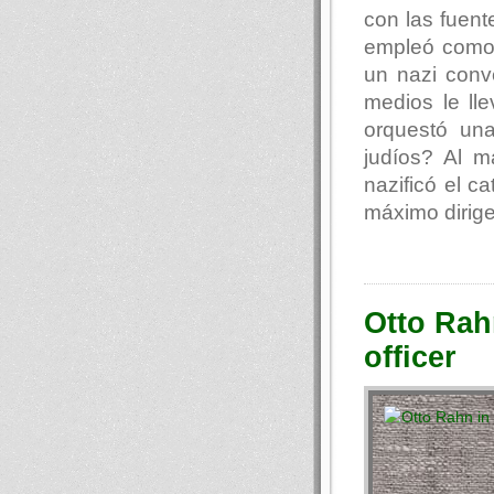
con las fuent
empleó como 
un nazi conv
medios le ll
orquestó una
judíos? Al 
nazificó el c
máximo dirige
Otto Rahn
officer